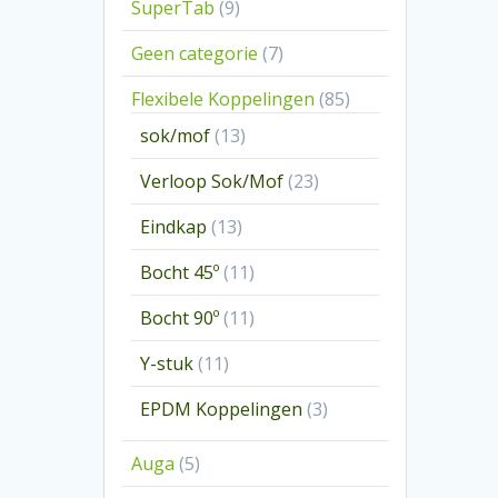
9
SuperTab
9
producten
7
Geen categorie
7
producten
85
Flexibele Koppelingen
85
producten
13
sok/mof
13
producten
23
Verloop Sok/Mof
23
producten
13
Eindkap
13
producten
11
Bocht 45º
11
producten
11
Bocht 90º
11
producten
11
Y-stuk
11
producten
3
EPDM Koppelingen
3
producten
5
Auga
5
producten