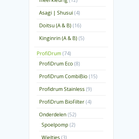
meerkleurig
12
producten
4
Asagi | Shusui
4
producten
16
Doitsu (A & B)
16
producten
5
Kinginrin (A & B)
5
producten
74
ProfiDrum
74
producten
8
ProfiDrum Eco
8
producten
15
ProfiDrum CombiBio
15
producten
9
Profidrum Stainless
9
producten
4
ProfiDrum BioFilter
4
producten
52
Onderdelen
52
producten
2
Spoelpomp
2
producten
3
Wieltjes
3