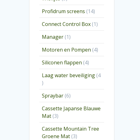
producten
14
Profidrum screens
14
producten
1
Connect Control Box
1
product
1
Manager
1
product
4
Motoren en Pompen
4
producten
4
Siliconen flappen
4
producten
Laag water beveiliging
4
4
producten
6
Spraybar
6
producten
Cassette Japanse Blauwe
3
Mat
3
producten
Cassette Mountain Tree
3
Groene Mat
3