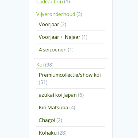
1
Cadeaubon
1
product
3
Vijveronderhoud
3
producten
2
Voorjaar
2
producten
1
Voorjaar + Najaar
1
product
1
4 seizoenen
1
product
98
Koi
98
producten
Premiumcollectie/show koi
51
51
producten
6
azukai koi Japan
6
producten
4
Kin Matsuba
4
producten
2
Chagoi
2
producten
28
Kohaku
28