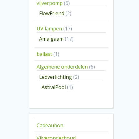
6
vijverpomp
6
producten
2
FlowFriend
2
producten
17
UV lampen
17
producten
17
Amalgaam
17
producten
1
ballast
1
product
6
Algemene onderdelen
6
producten
2
Ledverlichting
2
producten
1
AstralPool
1
product
Cadeaubon
Vijveronderhoud