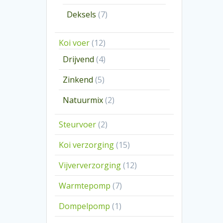
producten
7
Deksels
7
producten
12
Koi voer
12
producten
4
Drijvend
4
producten
5
Zinkend
5
producten
2
Natuurmix
2
producten
2
Steurvoer
2
producten
15
Koi verzorging
15
producten
12
Vijververzorging
12
producten
7
Warmtepomp
7
producten
1
Dompelpomp
1
product