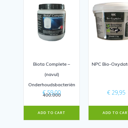
Biota Complete –
NPC Bio-Oxydat
(navul)
Onderhoudsbacteriën
€
59,00
€
29,95
400.000
ADD TO CART
ADD TO CAR