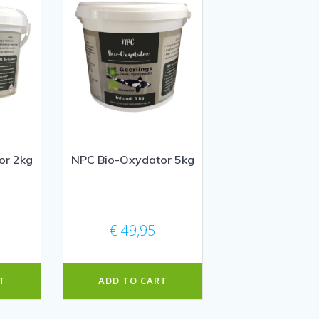
or 2kg
NPC Bio-Oxydator 5kg
€
49,95
T
ADD TO CART