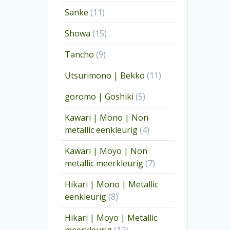
producten
11
Sanke
11
producten
15
Showa
15
producten
9
Tancho
9
producten
11
Utsurimono | Bekko
11
producten
5
goromo | Goshiki
5
producten
Kawari | Mono | Non
4
metallic eenkleurig
4
producten
Kawari | Moyo | Non
7
metallic meerkleurig
7
producten
Hikari | Mono | Metallic
8
eenkleurig
8
producten
Hikari | Moyo | Metallic
12