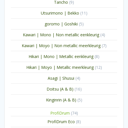
9
Tancho
9
producten
11
Utsurimono | Bekko
11
producten
5
goromo | Goshiki
5
producten
4
Kawari | Mono | Non metallic eenkleurig
4
producten
7
Kawari | Moyo | Non metallic meerkleurig
7
producten
8
Hikari | Mono | Metallic eenkleurig
8
producten
12
Hikari | Moyo | Metallic meerkleurig
12
producten
4
Asagi | Shusui
4
producten
16
Doitsu (A & B)
16
producten
5
Kinginrin (A & B)
5
producten
74
ProfiDrum
74
producten
8
ProfiDrum Eco
8
producten