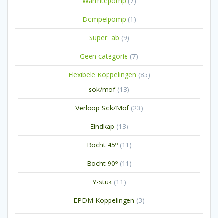
7
Warmtepomp
7
producten
1
Dompelpomp
1
product
9
SuperTab
9
producten
7
Geen categorie
7
producten
85
Flexibele Koppelingen
85
producten
13
sok/mof
13
producten
23
Verloop Sok/Mof
23
producten
13
Eindkap
13
producten
11
Bocht 45º
11
producten
11
Bocht 90º
11
producten
11
Y-stuk
11
producten
3
EPDM Koppelingen
3
producten