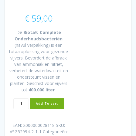
€
59,00
De
Biota® Complete
Onderhoudsbacteriën
(navul verpakking) is een
totaaloplossing voor gezonde
vijvers. Bevordert de afbraak
van ammoniak en nitriet,
verbetert de waterkwaliteit en
ondersteunt vissen en
planten. Geschikt voor vijvers
tot
400.000 liter
.
Biota
Add To cart
Complete
–
(navul)
EAN:
2000000028118
SKU:
Onderhoudsbacteriën
VSG52994-2-1-1
Categorieën:
400.000