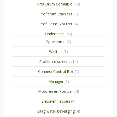
15
ProfiDrum CombiBio
15
producten
9
Profidrum Stainless
9
producten
4
ProfiDrum BioFilter
4
producten
52
Onderdelen
52
producten
2
Spoelpomp
2
producten
3
Wieltjes
3
producten
14
Profidrum screens
14
producten
1
Connect Control Box
1
product
1
Manager
1
product
4
Motoren en Pompen
4
producten
4
Siliconen flappen
4
producten
4
Laag water beveiliging
4
producten