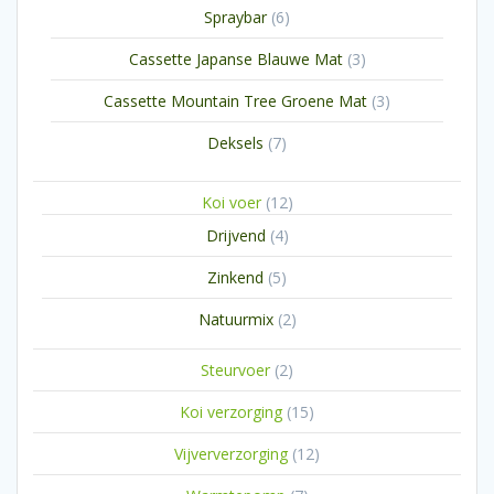
6
Spraybar
6
producten
3
Cassette Japanse Blauwe Mat
3
producten
3
Cassette Mountain Tree Groene Mat
3
producten
7
Deksels
7
producten
12
Koi voer
12
producten
4
Drijvend
4
producten
5
Zinkend
5
producten
2
Natuurmix
2
producten
2
Steurvoer
2
producten
15
Koi verzorging
15
producten
12
Vijververzorging
12
producten