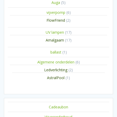
5
Auga
5
producten
6
vijverpomp
6
producten
2
FlowFriend
2
producten
17
UV lampen
17
producten
17
Amalgaam
17
producten
1
ballast
1
product
6
Algemene onderdelen
6
producten
2
Ledverlichting
2
producten
1
AstralPool
1
product
Cadeaubon
Vijveronderhoud