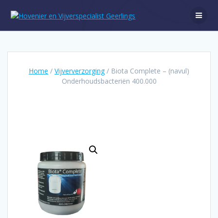
Ga
naar
de
inhoud
Home
/
Vijververzorging
/ Biota Complete – (navul)
Onderhoudsbacteriën 400.000