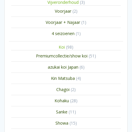
3
Vijveronderhoud
3
producten
2
Voorjaar
2
producten
1
Voorjaar + Najaar
1
product
1
4 seizoenen
1
product
98
Koi
98
producten
51
Premiumcollectie/show koi
51
producten
6
azukai koi Japan
6
producten
4
Kin Matsuba
4
producten
2
Chagoi
2
producten
28
Kohaku
28
producten
11
Sanke
11
producten
15
Showa
15
producten