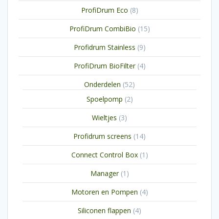
producten
8
ProfiDrum Eco
8
producten
15
ProfiDrum CombiBio
15
producten
9
Profidrum Stainless
9
producten
4
ProfiDrum BioFilter
4
producten
52
Onderdelen
52
producten
2
Spoelpomp
2
producten
3
Wieltjes
3
producten
14
Profidrum screens
14
producten
1
Connect Control Box
1
product
1
Manager
1
product
4
Motoren en Pompen
4
producten
4
Siliconen flappen
4