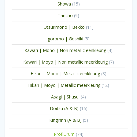
15
Showa
15
producten
9
Tancho
9
producten
11
Utsurimono | Bekko
11
producten
5
goromo | Goshiki
5
producten
4
Kawari | Mono | Non metallic eenkleurig
4
producten
7
Kawari | Moyo | Non metallic meerkleurig
7
producten
8
Hikari | Mono | Metallic eenkleurig
8
producten
12
Hikari | Moyo | Metallic meerkleurig
12
producten
4
Asagi | Shusui
4
producten
16
Doitsu (A & B)
16
producten
5
Kinginrin (A & B)
5
producten
74
ProfiDrum
74