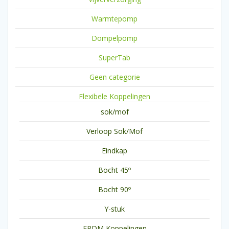
Warmtepomp
Dompelpomp
SuperTab
Geen categorie
Flexibele Koppelingen
sok/mof
Verloop Sok/Mof
Eindkap
Bocht 45º
Bocht 90º
Y-stuk
EPDM Koppelingen