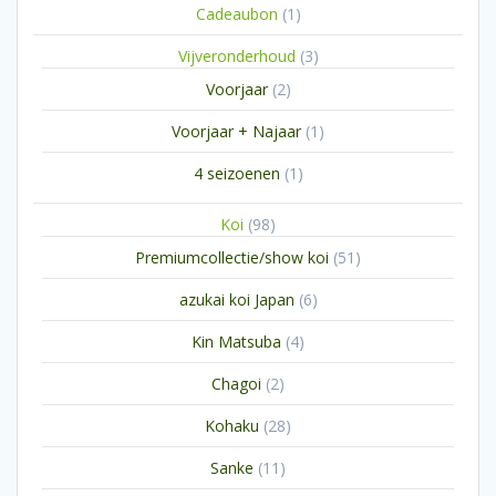
1
Cadeaubon
1
product
3
Vijveronderhoud
3
producten
2
Voorjaar
2
producten
1
Voorjaar + Najaar
1
product
1
4 seizoenen
1
product
98
Koi
98
producten
51
Premiumcollectie/show koi
51
producten
6
azukai koi Japan
6
producten
4
Kin Matsuba
4
producten
2
Chagoi
2
producten
28
Kohaku
28
producten
11
Sanke
11
producten