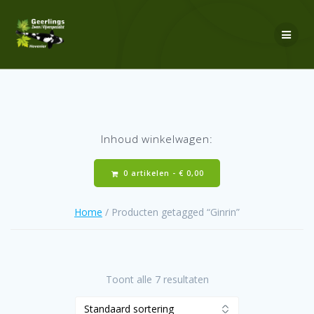
Ga
naar
de
inhoud
Inhoud winkelwagen:
0 artikelen -
€
0,00
Home
/ Producten getagged “Ginrin”
Toont alle 7 resultaten