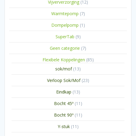
12
Vijververzorging
12
producten
7
Warmtepomp
7
producten
1
Dompelpomp
1
product
9
SuperTab
9
producten
7
Geen categorie
7
producten
85
Flexibele Koppelingen
85
producten
13
sok/mof
13
producten
23
Verloop Sok/Mof
23
producten
13
Eindkap
13
producten
11
Bocht 45º
11
producten
11
Bocht 90º
11
producten
11
Y-stuk
11
producten