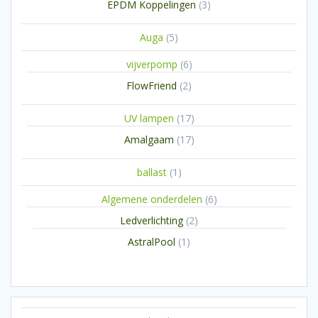
3
EPDM Koppelingen
3
producten
5
Auga
5
producten
6
vijverpomp
6
producten
2
FlowFriend
2
producten
17
UV lampen
17
producten
17
Amalgaam
17
producten
1
ballast
1
product
6
Algemene onderdelen
6
producten
2
Ledverlichting
2
producten
1
AstralPool
1
product