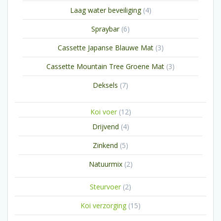
producten
4
Laag water beveiliging
4
producten
6
Spraybar
6
producten
3
Cassette Japanse Blauwe Mat
3
producten
3
Cassette Mountain Tree Groene Mat
3
producten
7
Deksels
7
producten
12
Koi voer
12
producten
4
Drijvend
4
producten
5
Zinkend
5
producten
2
Natuurmix
2
producten
2
Steurvoer
2
producten
15
Koi verzorging
15
producten