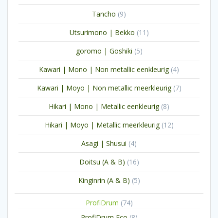
producten
9
Tancho
9
producten
11
Utsurimono | Bekko
11
producten
5
goromo | Goshiki
5
producten
4
Kawari | Mono | Non metallic eenkleurig
4
producten
7
Kawari | Moyo | Non metallic meerkleurig
7
producten
8
Hikari | Mono | Metallic eenkleurig
8
producten
12
Hikari | Moyo | Metallic meerkleurig
12
producten
4
Asagi | Shusui
4
producten
16
Doitsu (A & B)
16
producten
5
Kinginrin (A & B)
5
producten
74
ProfiDrum
74
producten
8
ProfiDrum Eco
8