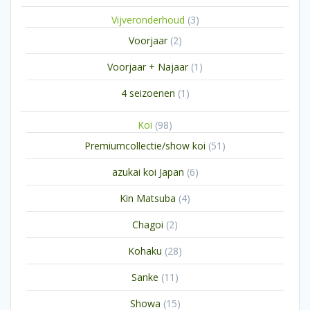
product
3
Vijveronderhoud
3
producten
2
Voorjaar
2
producten
1
Voorjaar + Najaar
1
product
1
4 seizoenen
1
product
98
Koi
98
producten
51
Premiumcollectie/show koi
51
producten
6
azukai koi Japan
6
producten
4
Kin Matsuba
4
producten
2
Chagoi
2
producten
28
Kohaku
28
producten
11
Sanke
11
producten
15
Showa
15