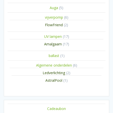
producten
5
Auga
5
producten
6
vijverpomp
6
producten
2
FlowFriend
2
producten
17
UV lampen
17
producten
17
Amalgaam
17
producten
1
ballast
1
product
6
Algemene onderdelen
6
producten
2
Ledverlichting
2
producten
1
AstralPool
1
product
Cadeaubon