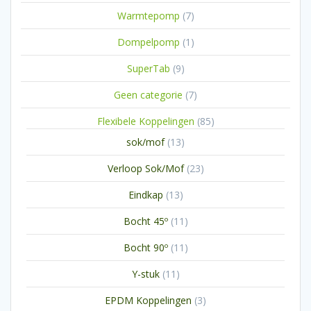
producten
7
Warmtepomp
7
producten
1
Dompelpomp
1
product
9
SuperTab
9
producten
7
Geen categorie
7
producten
85
Flexibele Koppelingen
85
producten
13
sok/mof
13
producten
23
Verloop Sok/Mof
23
producten
13
Eindkap
13
producten
11
Bocht 45º
11
producten
11
Bocht 90º
11
producten
11
Y-stuk
11
producten
3
EPDM Koppelingen
3