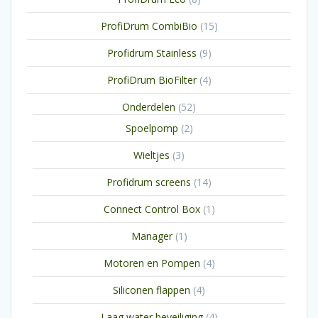
producten
15
ProfiDrum CombiBio
15
producten
9
Profidrum Stainless
9
producten
4
ProfiDrum BioFilter
4
producten
52
Onderdelen
52
producten
2
Spoelpomp
2
producten
3
Wieltjes
3
producten
14
Profidrum screens
14
producten
1
Connect Control Box
1
product
1
Manager
1
product
4
Motoren en Pompen
4
producten
4
Siliconen flappen
4
producten
4
Laag water beveiliging
4