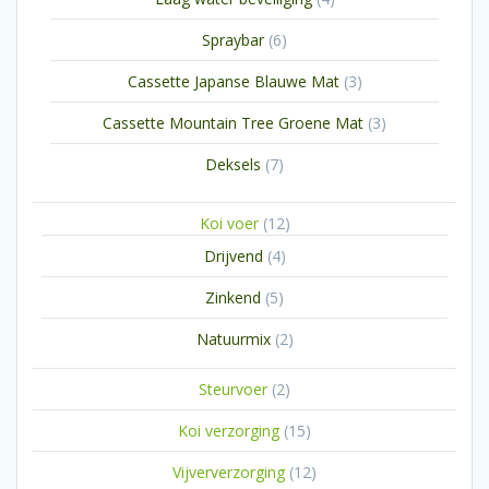
producten
6
Spraybar
6
producten
3
Cassette Japanse Blauwe Mat
3
producten
3
Cassette Mountain Tree Groene Mat
3
producten
7
Deksels
7
producten
12
Koi voer
12
producten
4
Drijvend
4
producten
5
Zinkend
5
producten
2
Natuurmix
2
producten
2
Steurvoer
2
producten
15
Koi verzorging
15
producten
12
Vijververzorging
12