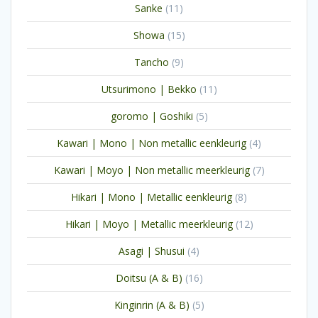
11
Sanke
11
producten
15
Showa
15
producten
9
Tancho
9
producten
11
Utsurimono | Bekko
11
producten
5
goromo | Goshiki
5
producten
4
Kawari | Mono | Non metallic eenkleurig
4
producten
7
Kawari | Moyo | Non metallic meerkleurig
7
producten
8
Hikari | Mono | Metallic eenkleurig
8
producten
12
Hikari | Moyo | Metallic meerkleurig
12
producten
4
Asagi | Shusui
4
producten
16
Doitsu (A & B)
16
producten
5
Kinginrin (A & B)
5