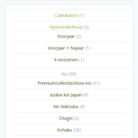
1
Cadeaubon
1
product
3
Vijveronderhoud
3
producten
2
Voorjaar
2
producten
1
Voorjaar + Najaar
1
product
1
4 seizoenen
1
product
98
Koi
98
producten
51
Premiumcollectie/show koi
51
producten
6
azukai koi Japan
6
producten
4
Kin Matsuba
4
producten
2
Chagoi
2
producten
28
Kohaku
28
producten