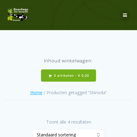
Ga
naar
de
inhoud
Inhoud winkelwagen:
0 artikelen -
€
0,00
Home
/ Producten getagged “Shinoda”
Toont alle 4 resultaten