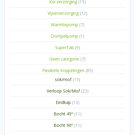
15
Koi verzorging
15
producten
12
Vijververzorging
12
producten
7
Warmtepomp
7
producten
1
Dompelpomp
1
product
9
SuperTab
9
producten
7
Geen categorie
7
producten
85
Flexibele Koppelingen
85
producten
13
sok/mof
13
producten
23
Verloop Sok/Mof
23
producten
13
Eindkap
13
producten
11
Bocht 45º
11
producten
11
Bocht 90º
11
producten