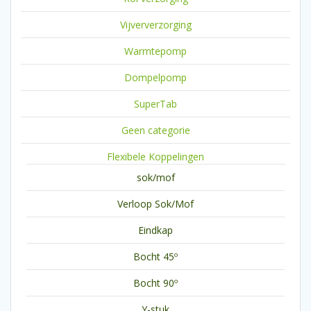
Vijververzorging
Warmtepomp
Dompelpomp
SuperTab
Geen categorie
Flexibele Koppelingen
sok/mof
Verloop Sok/Mof
Eindkap
Bocht 45º
Bocht 90º
Y-stuk