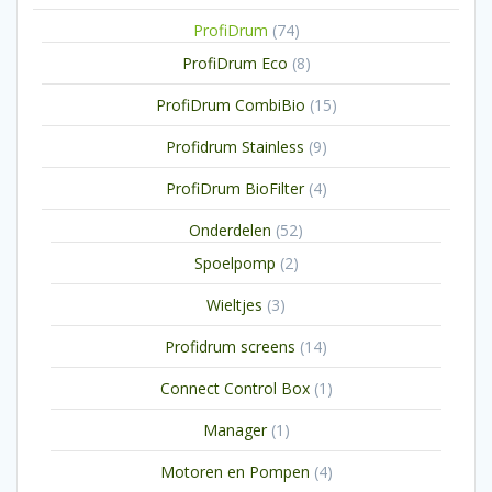
producten
74
ProfiDrum
74
producten
8
ProfiDrum Eco
8
producten
15
ProfiDrum CombiBio
15
producten
9
Profidrum Stainless
9
producten
4
ProfiDrum BioFilter
4
producten
52
Onderdelen
52
producten
2
Spoelpomp
2
producten
3
Wieltjes
3
producten
14
Profidrum screens
14
producten
1
Connect Control Box
1
product
1
Manager
1
product
4
Motoren en Pompen
4