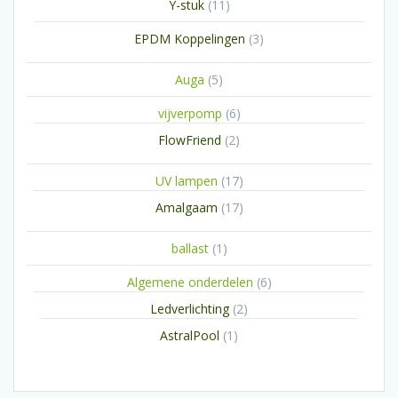
11
Y-stuk
11
producten
3
EPDM Koppelingen
3
producten
5
Auga
5
producten
6
vijverpomp
6
producten
2
FlowFriend
2
producten
17
UV lampen
17
producten
17
Amalgaam
17
producten
1
ballast
1
product
6
Algemene onderdelen
6
producten
2
Ledverlichting
2
producten
1
AstralPool
1
product