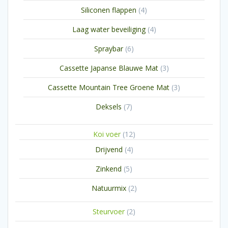
producten
4
Siliconen flappen
4
producten
4
Laag water beveiliging
4
producten
6
Spraybar
6
producten
3
Cassette Japanse Blauwe Mat
3
producten
3
Cassette Mountain Tree Groene Mat
3
producten
7
Deksels
7
producten
12
Koi voer
12
producten
4
Drijvend
4
producten
5
Zinkend
5
producten
2
Natuurmix
2
producten
2
Steurvoer
2
producten