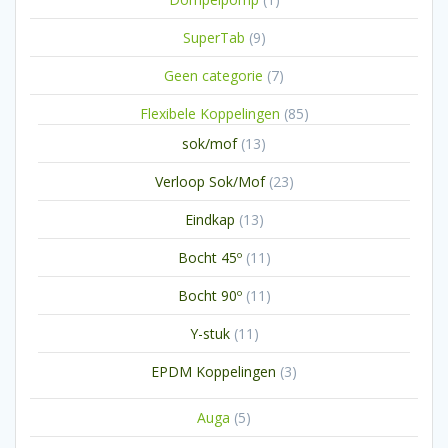
product
9
SuperTab
9
producten
7
Geen categorie
7
producten
85
Flexibele Koppelingen
85
producten
13
sok/mof
13
producten
23
Verloop Sok/Mof
23
producten
13
Eindkap
13
producten
11
Bocht 45º
11
producten
11
Bocht 90º
11
producten
11
Y-stuk
11
producten
3
EPDM Koppelingen
3
producten
5
Auga
5
producten