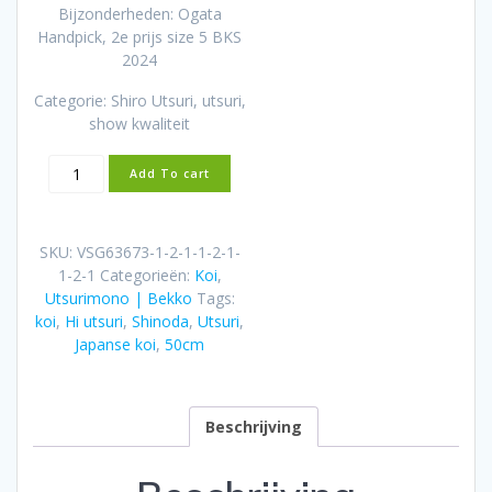
Bijzonderheden: Ogata
Handpick, 2e prijs size 5 BKS
2024
Categorie: Shiro Utsuri, utsuri,
show kwaliteit
Hi
Add To cart
utsuri
Shinoda
45cm
SKU:
VSG63673-1-2-1-1-2-1-
Male
1-2-1
Categorieën:
Koi
,
aantal
Utsurimono | Bekko
Tags:
koi
,
Hi utsuri
,
Shinoda
,
Utsuri
,
Japanse koi
,
50cm
Beschrijving