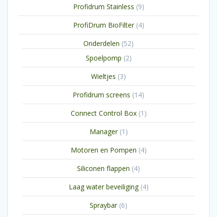
9
Profidrum Stainless
9
producten
4
ProfiDrum BioFilter
4
producten
52
Onderdelen
52
producten
2
Spoelpomp
2
producten
3
Wieltjes
3
producten
14
Profidrum screens
14
producten
1
Connect Control Box
1
product
1
Manager
1
product
4
Motoren en Pompen
4
producten
4
Siliconen flappen
4
producten
4
Laag water beveiliging
4
producten
6
Spraybar
6
producten