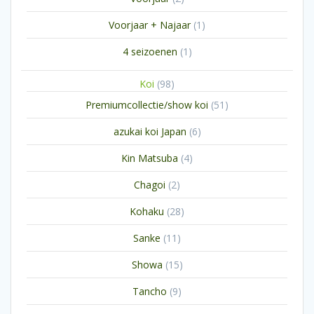
producten
1
Voorjaar + Najaar
1
product
1
4 seizoenen
1
product
98
Koi
98
producten
51
Premiumcollectie/show koi
51
producten
6
azukai koi Japan
6
producten
4
Kin Matsuba
4
producten
2
Chagoi
2
producten
28
Kohaku
28
producten
11
Sanke
11
producten
15
Showa
15
producten
9
Tancho
9
producten