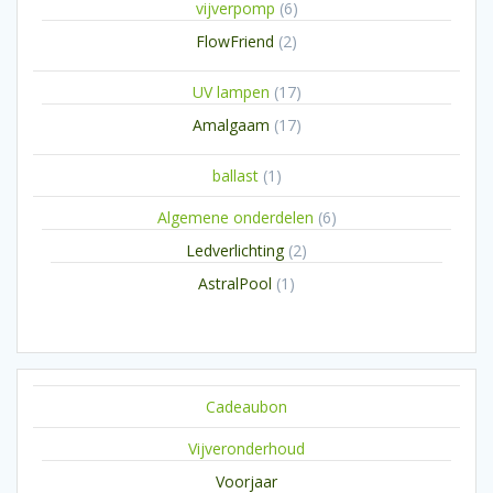
6
vijverpomp
6
producten
2
FlowFriend
2
producten
17
UV lampen
17
producten
17
Amalgaam
17
producten
1
ballast
1
product
6
Algemene onderdelen
6
producten
2
Ledverlichting
2
producten
1
AstralPool
1
product
Cadeaubon
Vijveronderhoud
Voorjaar