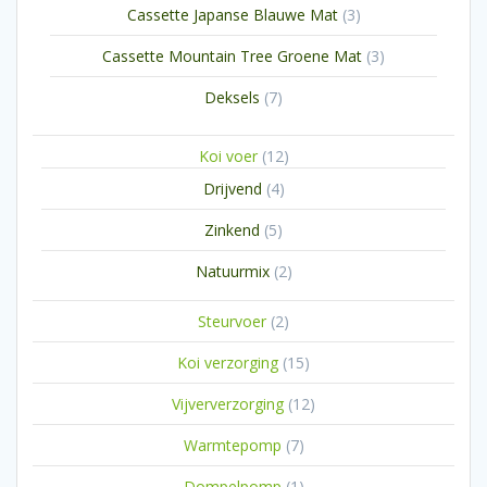
3
Cassette Japanse Blauwe Mat
3
producten
3
Cassette Mountain Tree Groene Mat
3
producten
7
Deksels
7
producten
12
Koi voer
12
producten
4
Drijvend
4
producten
5
Zinkend
5
producten
2
Natuurmix
2
producten
2
Steurvoer
2
producten
15
Koi verzorging
15
producten
12
Vijververzorging
12
producten
7
Warmtepomp
7
producten
1
Dompelpomp
1