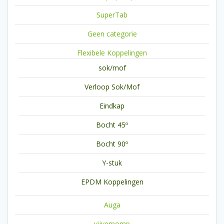
SuperTab
Geen categorie
Flexibele Koppelingen
sok/mof
Verloop Sok/Mof
Eindkap
Bocht 45º
Bocht 90º
Y-stuk
EPDM Koppelingen
Auga
vijverpomp