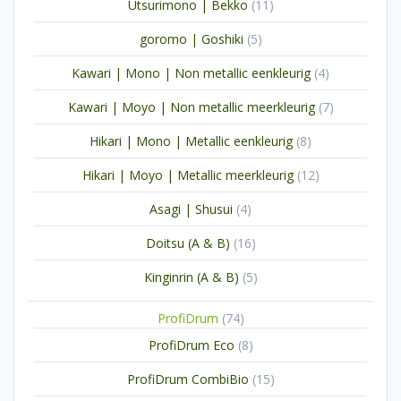
11
Utsurimono | Bekko
11
producten
5
goromo | Goshiki
5
producten
4
Kawari | Mono | Non metallic eenkleurig
4
producten
7
Kawari | Moyo | Non metallic meerkleurig
7
producten
8
Hikari | Mono | Metallic eenkleurig
8
producten
12
Hikari | Moyo | Metallic meerkleurig
12
producten
4
Asagi | Shusui
4
producten
16
Doitsu (A & B)
16
producten
5
Kinginrin (A & B)
5
producten
74
ProfiDrum
74
producten
8
ProfiDrum Eco
8
producten
15
ProfiDrum CombiBio
15
producten