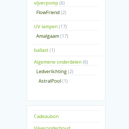
6
vijverpomp
6
producten
2
FlowFriend
2
producten
17
UV lampen
17
producten
17
Amalgaam
17
producten
1
ballast
1
product
6
Algemene onderdelen
6
producten
2
Ledverlichting
2
producten
1
AstralPool
1
product
Cadeaubon
Vijveronderhoud