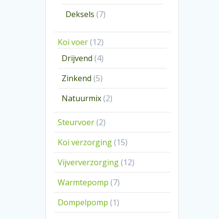
producten
7
Deksels
7
producten
12
Koi voer
12
producten
4
Drijvend
4
producten
5
Zinkend
5
producten
2
Natuurmix
2
producten
2
Steurvoer
2
producten
15
Koi verzorging
15
producten
12
Vijververzorging
12
producten
7
Warmtepomp
7
producten
1
Dompelpomp
1
product