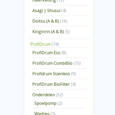
meerkleurig
12
producten
4
Asagi | Shusui
4
producten
16
Doitsu (A & B)
16
producten
5
Kinginrin (A & B)
5
producten
74
ProfiDrum
74
producten
8
ProfiDrum Eco
8
producten
15
ProfiDrum CombiBio
15
producten
9
Profidrum Stainless
9
producten
4
ProfiDrum BioFilter
4
producten
52
Onderdelen
52
producten
2
Spoelpomp
2
producten
3
Wieltjes
3