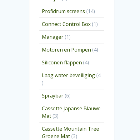
producten
14
Profidrum screens
14
producten
1
Connect Control Box
1
product
1
Manager
1
product
4
Motoren en Pompen
4
producten
4
Siliconen flappen
4
producten
Laag water beveiliging
4
4
producten
6
Spraybar
6
producten
Cassette Japanse Blauwe
3
Mat
3
producten
Cassette Mountain Tree
3
Groene Mat
3