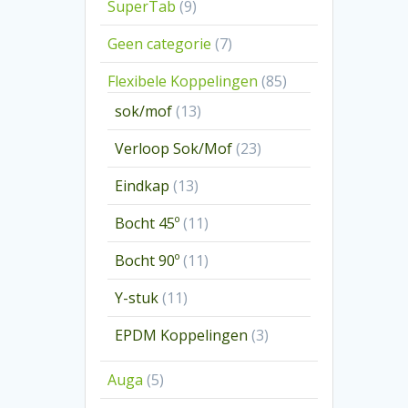
9
SuperTab
9
producten
7
Geen categorie
7
producten
85
Flexibele Koppelingen
85
producten
13
sok/mof
13
producten
23
Verloop Sok/Mof
23
producten
13
Eindkap
13
producten
11
Bocht 45º
11
producten
11
Bocht 90º
11
producten
11
Y-stuk
11
producten
3
EPDM Koppelingen
3
producten
5
Auga
5
producten