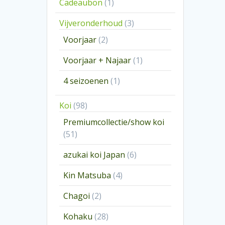
1
Cadeaubon
1
product
3
Vijveronderhoud
3
producten
2
Voorjaar
2
producten
1
Voorjaar + Najaar
1
product
1
4 seizoenen
1
product
98
Koi
98
producten
Premiumcollectie/show koi
51
51
producten
6
azukai koi Japan
6
producten
4
Kin Matsuba
4
producten
2
Chagoi
2
producten
28
Kohaku
28