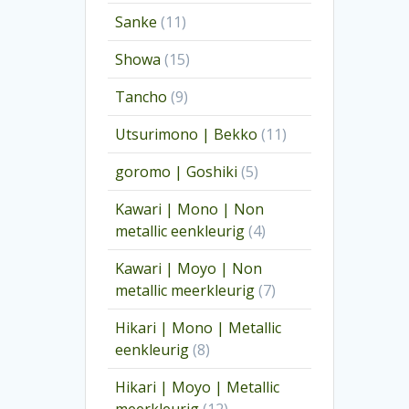
producten
11
Sanke
11
producten
15
Showa
15
producten
9
Tancho
9
producten
11
Utsurimono | Bekko
11
producten
5
goromo | Goshiki
5
producten
Kawari | Mono | Non
4
metallic eenkleurig
4
producten
Kawari | Moyo | Non
7
metallic meerkleurig
7
producten
Hikari | Mono | Metallic
8
eenkleurig
8
producten
Hikari | Moyo | Metallic
12