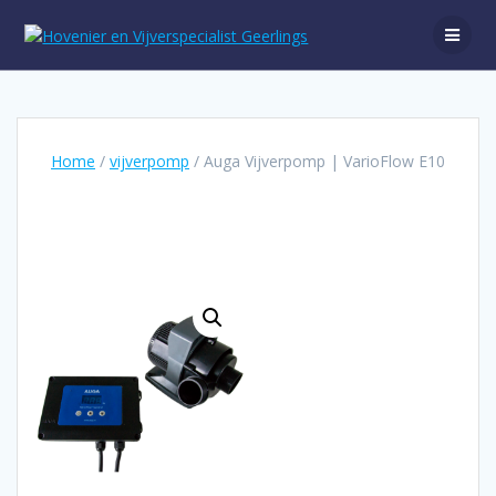
Ga
naar
de
inhoud
Home
/
vijverpomp
/ Auga Vijverpomp | VarioFlow E10