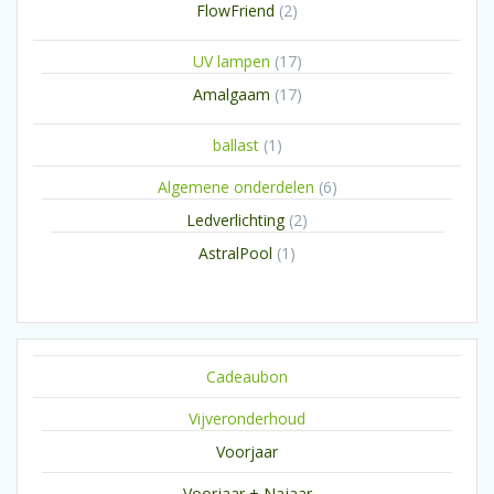
2
FlowFriend
2
producten
17
UV lampen
17
producten
17
Amalgaam
17
producten
1
ballast
1
product
6
Algemene onderdelen
6
producten
2
Ledverlichting
2
producten
1
AstralPool
1
product
Cadeaubon
Vijveronderhoud
Voorjaar
Voorjaar + Najaar