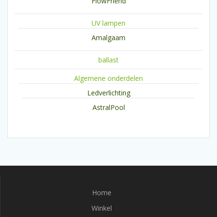
FlowFriend
UV lampen
Amalgaam
ballast
Algemene onderdelen
Ledverlichting
AstralPool
Home
Winkel