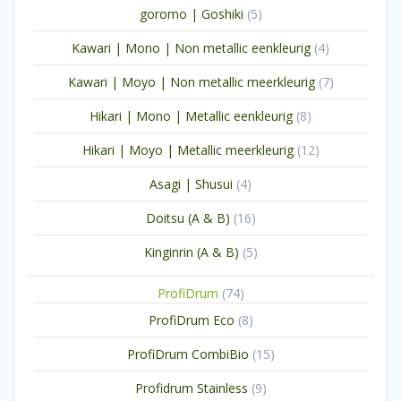
5
goromo | Goshiki
5
producten
4
Kawari | Mono | Non metallic eenkleurig
4
producten
7
Kawari | Moyo | Non metallic meerkleurig
7
producten
8
Hikari | Mono | Metallic eenkleurig
8
producten
12
Hikari | Moyo | Metallic meerkleurig
12
producten
4
Asagi | Shusui
4
producten
16
Doitsu (A & B)
16
producten
5
Kinginrin (A & B)
5
producten
74
ProfiDrum
74
producten
8
ProfiDrum Eco
8
producten
15
ProfiDrum CombiBio
15
producten
9
Profidrum Stainless
9