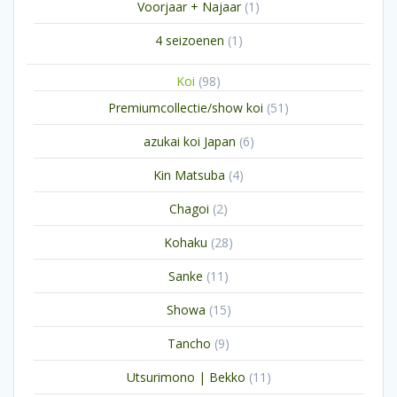
1
Voorjaar + Najaar
1
product
1
4 seizoenen
1
product
98
Koi
98
producten
51
Premiumcollectie/show koi
51
producten
6
azukai koi Japan
6
producten
4
Kin Matsuba
4
producten
2
Chagoi
2
producten
28
Kohaku
28
producten
11
Sanke
11
producten
15
Showa
15
producten
9
Tancho
9
producten
11
Utsurimono | Bekko
11
producten