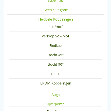
SuperTab
Geen categorie
Flexibele Koppelingen
sok/mof
Verloop Sok/Mof
Eindkap
Bocht 45º
Bocht 90º
Y-stuk
EPDM Koppelingen
Auga
vijverpomp