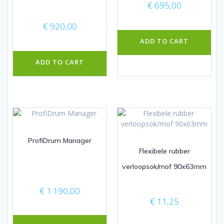
€
695,00
€
920,00
ADD TO CART
ADD TO CART
ProfiDrum Manager
Flexibele rubber
verloopsok/mof 90x63mm
€
1.190,00
€
11,25