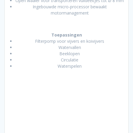
Open waaier voor transporteren vuildeeltjes tot Ø 8 mm
Ingebouwde micro-processor bewaakt
motormanagement
Toepassingen
Filterpomp voor vijvers en koivijvers
Watervallen
Beeklopen
Circulatie
Waterspelen