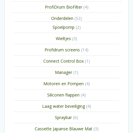
producten
4
ProfiDrum BioFilter
4
producten
52
Onderdelen
52
producten
2
Spoelpomp
2
producten
3
Wieltjes
3
producten
14
Profidrum screens
14
producten
1
Connect Control Box
1
product
1
Manager
1
product
4
Motoren en Pompen
4
producten
4
Siliconen flappen
4
producten
4
Laag water beveiliging
4
producten
6
Spraybar
6
producten
3
Cassette Japanse Blauwe Mat
3