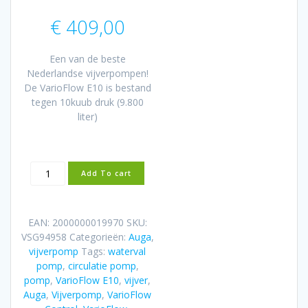
€
409,00
Een van de beste
Nederlandse vijverpompen!
De VarioFlow E10 is bestand
tegen 10kuub druk (9.800
liter)
Auga
Add To cart
Vijverpomp
|
VarioFlow
EAN:
2000000019970
SKU:
E10
VSG94958
Categorieën:
Auga
,
aantal
vijverpomp
Tags:
waterval
pomp
,
circulatie pomp
,
pomp
,
VarioFlow E10
,
vijver
,
Auga
,
Vijverpomp
,
VarioFlow