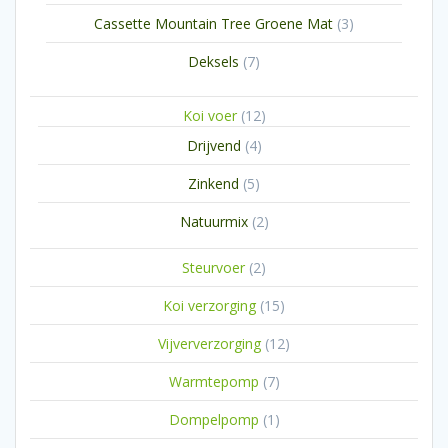
producten
3
Cassette Mountain Tree Groene Mat
3
producten
7
Deksels
7
producten
12
Koi voer
12
producten
4
Drijvend
4
producten
5
Zinkend
5
producten
2
Natuurmix
2
producten
2
Steurvoer
2
producten
15
Koi verzorging
15
producten
12
Vijververzorging
12
producten
7
Warmtepomp
7
producten
1
Dompelpomp
1
product