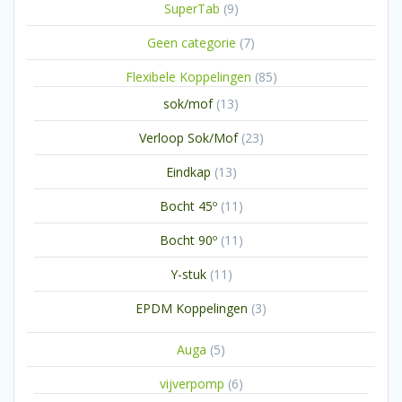
9
SuperTab
9
producten
7
Geen categorie
7
producten
85
Flexibele Koppelingen
85
producten
13
sok/mof
13
producten
23
Verloop Sok/Mof
23
producten
13
Eindkap
13
producten
11
Bocht 45º
11
producten
11
Bocht 90º
11
producten
11
Y-stuk
11
producten
3
EPDM Koppelingen
3
producten
5
Auga
5
producten
6
vijverpomp
6
producten