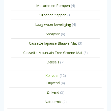
product
4
Motoren en Pompen
4
producten
4
Siliconen flappen
4
producten
4
Laag water beveiliging
4
producten
6
Spraybar
6
producten
3
Cassette Japanse Blauwe Mat
3
producten
3
Cassette Mountain Tree Groene Mat
3
producten
7
Deksels
7
producten
12
Koi voer
12
producten
4
Drijvend
4
producten
5
Zinkend
5
producten
2
Natuurmix
2
producten