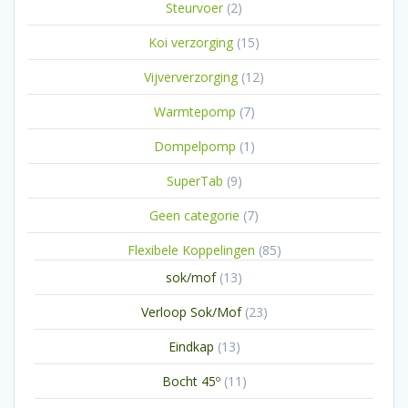
2
Steurvoer
2
producten
15
Koi verzorging
15
producten
12
Vijververzorging
12
producten
7
Warmtepomp
7
producten
1
Dompelpomp
1
product
9
SuperTab
9
producten
7
Geen categorie
7
producten
85
Flexibele Koppelingen
85
producten
13
sok/mof
13
producten
23
Verloop Sok/Mof
23
producten
13
Eindkap
13
producten
11
Bocht 45º
11
producten