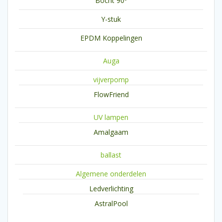
Bocht 90º
Y-stuk
EPDM Koppelingen
Auga
vijverpomp
FlowFriend
UV lampen
Amalgaam
ballast
Algemene onderdelen
Ledverlichting
AstralPool