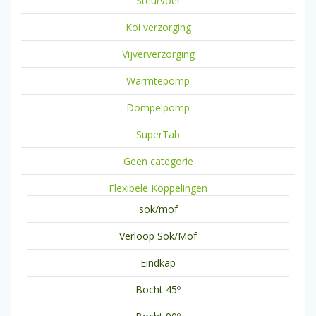
Steurvoer
Koi verzorging
Vijververzorging
Warmtepomp
Dompelpomp
SuperTab
Geen categorie
Flexibele Koppelingen
sok/mof
Verloop Sok/Mof
Eindkap
Bocht 45º