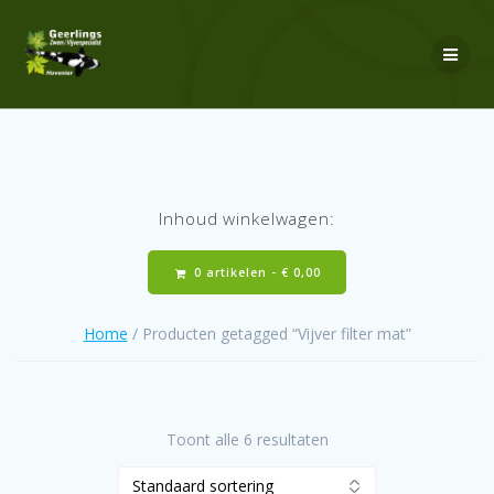
Ga
naar
de
inhoud
Inhoud winkelwagen:
0 artikelen -
€
0,00
Home
/ Producten getagged “Vijver filter mat”
Toont alle 6 resultaten