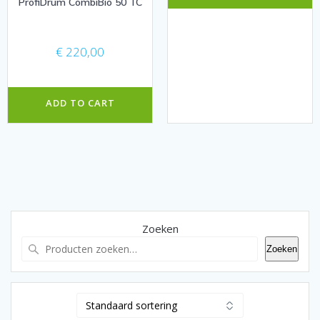
ProfiDrum CombiBio 50 TC
€
220,00
ADD TO CART
Zoeken
Zoeken