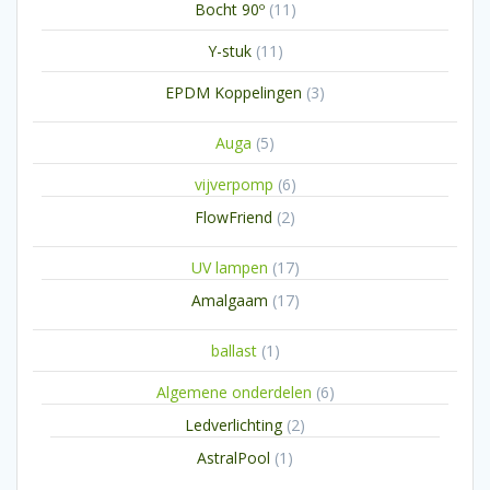
11
Bocht 90º
11
producten
11
Y-stuk
11
producten
3
EPDM Koppelingen
3
producten
5
Auga
5
producten
6
vijverpomp
6
producten
2
FlowFriend
2
producten
17
UV lampen
17
producten
17
Amalgaam
17
producten
1
ballast
1
product
6
Algemene onderdelen
6
producten
2
Ledverlichting
2
producten
1
AstralPool
1
product