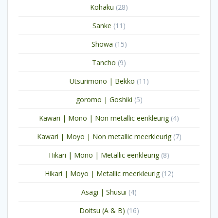
28
Kohaku
28
producten
11
Sanke
11
producten
15
Showa
15
producten
9
Tancho
9
producten
11
Utsurimono | Bekko
11
producten
5
goromo | Goshiki
5
producten
4
Kawari | Mono | Non metallic eenkleurig
4
producten
7
Kawari | Moyo | Non metallic meerkleurig
7
producten
8
Hikari | Mono | Metallic eenkleurig
8
producten
12
Hikari | Moyo | Metallic meerkleurig
12
producten
4
Asagi | Shusui
4
producten
16
Doitsu (A & B)
16