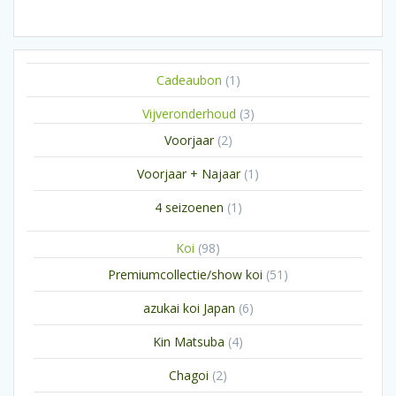
1
Cadeaubon
1
product
3
Vijveronderhoud
3
producten
2
Voorjaar
2
producten
1
Voorjaar + Najaar
1
product
1
4 seizoenen
1
product
98
Koi
98
producten
51
Premiumcollectie/show koi
51
producten
6
azukai koi Japan
6
producten
4
Kin Matsuba
4
producten
2
Chagoi
2
producten