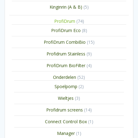
producten
5
Kinginrin (A & B)
5
producten
74
ProfiDrum
74
producten
8
ProfiDrum Eco
8
producten
15
ProfiDrum CombiBio
15
producten
9
Profidrum Stainless
9
producten
4
ProfiDrum BioFilter
4
producten
52
Onderdelen
52
producten
2
Spoelpomp
2
producten
3
Wieltjes
3
producten
14
Profidrum screens
14
producten
1
Connect Control Box
1
product
1
Manager
1