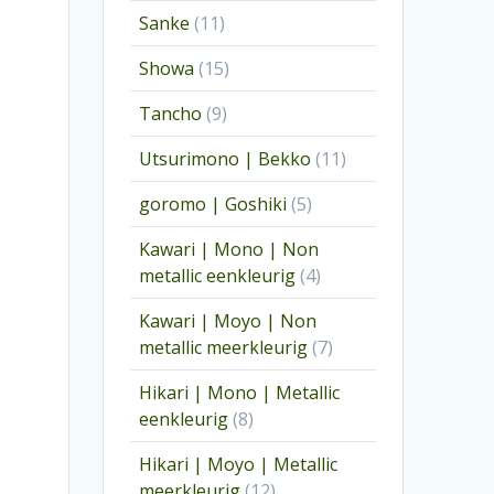
producten
11
Sanke
11
producten
15
Showa
15
producten
9
Tancho
9
producten
11
Utsurimono | Bekko
11
producten
5
goromo | Goshiki
5
producten
Kawari | Mono | Non
4
metallic eenkleurig
4
producten
Kawari | Moyo | Non
7
metallic meerkleurig
7
producten
Hikari | Mono | Metallic
8
eenkleurig
8
producten
Hikari | Moyo | Metallic
12
meerkleurig
12