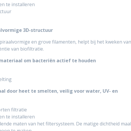
n te installeren
ctuur
alvormige 3D-structuur
iraalvormige en grove filamenten, helpt bij het kweken va
ntie van biofiltratie.
 materiaal om bacteriën actief te houden
elting
l door heet te smelten, veilig voor water, UV- en
ten filtratie
n te installeren
ende maten van het filtersysteem. De matige dichtheid maa
hoon te maken.