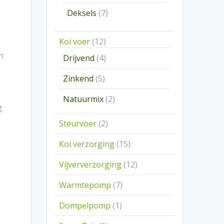
producten
7
Deksels
7
producten
12
Koi voer
12
producten
n
4
Drijvend
4
producten
5
Zinkend
5
producten
2
Natuurmix
2
g
producten
2
Steurvoer
2
producten
15
Koi verzorging
15
producten
12
Vijververzorging
12
producten
7
Warmtepomp
7
producten
1
Dompelpomp
1
product