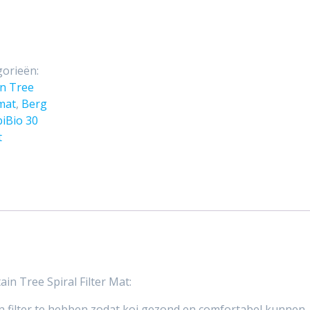
gorieën:
n Tree
 mat
,
Berg
iBio 30
t
n Tree Spiral Filter Mat:
en ​​filter te hebben zodat koi gezond en comfortabel kunnen