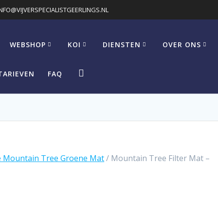
INFO@VIJVERSPECIALISTGEERLINGS.NL
WEBSHOP
KOI
DIENSTEN
OVER ONS
TARIEVEN
FAQ
e Mountain Tree Groene Mat
/ Mountain Tree Filter Mat –