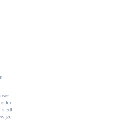
um
zowel
kheden
 biedt
ewijze