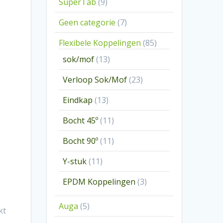
9
SuperTab
9
producten
7
Geen categorie
7
producten
85
Flexibele Koppelingen
85
producten
13
sok/mof
13
producten
n
23
Verloop Sok/Mof
23
producten
13
Eindkap
13
producten
11
Bocht 45º
11
producten
11
Bocht 90º
11
producten
11
Y-stuk
11
producten
3
EPDM Koppelingen
3
producten
5
Auga
5
kt
producten