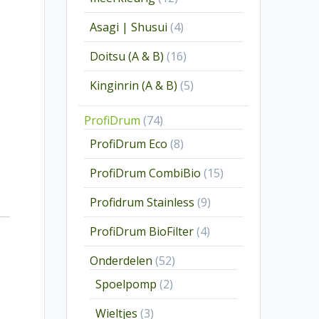
producten
4
Asagi | Shusui
4
producten
16
Doitsu (A & B)
16
producten
5
Kinginrin (A & B)
5
producten
74
ProfiDrum
74
producten
8
ProfiDrum Eco
8
producten
15
ProfiDrum CombiBio
15
producten
9
Profidrum Stainless
9
producten
4
ProfiDrum BioFilter
4
producten
52
Onderdelen
52
producten
2
Spoelpomp
2
producten
3
Wieltjes
3