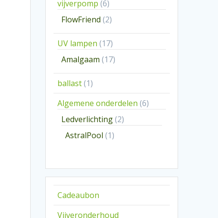
6
vijverpomp
6
producten
2
FlowFriend
2
producten
17
UV lampen
17
producten
17
Amalgaam
17
producten
1
ballast
1
product
6
Algemene onderdelen
6
producten
2
Ledverlichting
2
producten
1
AstralPool
1
product
Cadeaubon
Vijveronderhoud