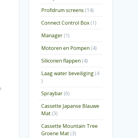
producten
14
Profidrum screens
14
producten
1
Connect Control Box
1
product
1
Manager
1
product
4
Motoren en Pompen
4
producten
4
Siliconen flappen
4
producten
Laag water beveiliging
4
4
producten
n
6
Spraybar
6
producten
Cassette Japanse Blauwe
3
Mat
3
producten
Cassette Mountain Tree
3
Groene Mat
3