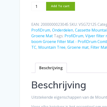
Mountain
Add To cart
Tree
Filter
Mat
EAN:
2000000023045
SKU:
VSG72125
Cate
-
ProfiDrum
,
Onderdelen
,
Cassette Mountai
ProfiDrum
Groene Mat
Tags:
ProfiDrum
,
Vijver filter
CombiBio
boom Groene Filter Mat - ProfiDrum Comb
30
TC
,
Mountain Tree
,
Groene mat
,
Filter Ma
TC
aantal
Beschrijving
Beschrijving
Uitstekende eigenschappen van de Mountai
Voor elke koivijver is het essentieel om e