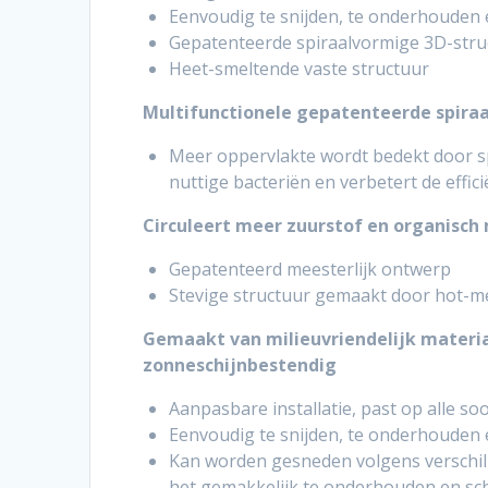
Eenvoudig te snijden, te onderhouden e
Gepatenteerde spiraalvormige 3D-stru
Heet-smeltende vaste structuur
Multifunctionele gepatenteerde spira
Meer oppervlakte wordt bedekt door sp
nuttige bacteriën en verbetert de efficië
Circuleert meer zuurstof en organisch
Gepatenteerd meesterlijk ontwerp
Stevige structuur gemaakt door hot-m
Gemaakt van milieuvriendelijk materiaa
zonneschijnbestendig
Aanpasbare installatie, past op alle soor
Eenvoudig te snijden, te onderhouden e
Kan worden gesneden volgens verschill
het gemakkelijk te onderhouden en sc