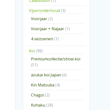
1
Cadeaubon
1
product
3
Vijveronderhoud
3
producten
2
Voorjaar
2
producten
1
Voorjaar + Najaar
1
product
1
4 seizoenen
1
product
98
Koi
98
producten
Premiumcollectie/show koi
51
51
producten
6
azukai koi Japan
6
producten
4
Kin Matsuba
4
producten
2
Chagoi
2
producten
28
Kohaku
28