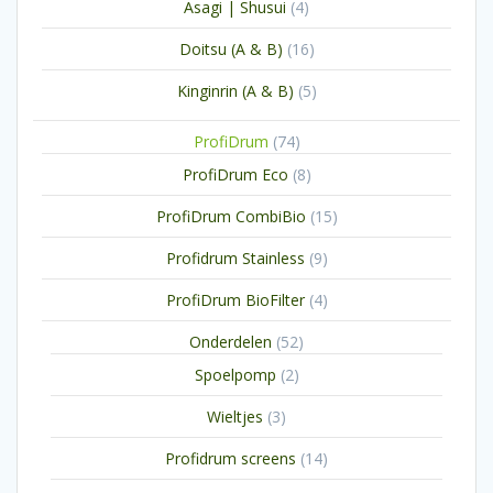
4
Asagi | Shusui
4
producten
16
Doitsu (A & B)
16
producten
5
Kinginrin (A & B)
5
producten
74
ProfiDrum
74
producten
8
ProfiDrum Eco
8
producten
15
ProfiDrum CombiBio
15
producten
9
Profidrum Stainless
9
producten
4
ProfiDrum BioFilter
4
producten
52
Onderdelen
52
producten
2
Spoelpomp
2
producten
3
Wieltjes
3
producten
14
Profidrum screens
14
producten