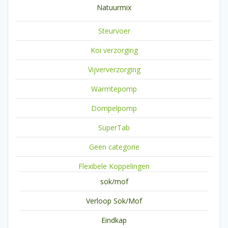
Natuurmix
Steurvoer
Koi verzorging
Vijververzorging
Warmtepomp
Dompelpomp
SuperTab
Geen categorie
Flexibele Koppelingen
sok/mof
Verloop Sok/Mof
Eindkap