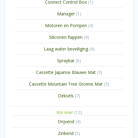
1
Connect Control Box
1
product
1
Manager
1
product
4
Motoren en Pompen
4
producten
4
Siliconen flappen
4
producten
4
Laag water beveiliging
4
producten
6
Spraybar
6
producten
3
Cassette Japanse Blauwe Mat
3
producten
3
Cassette Mountain Tree Groene Mat
3
producten
7
Deksels
7
producten
12
Koi voer
12
producten
4
Drijvend
4
producten
5
Zinkend
5