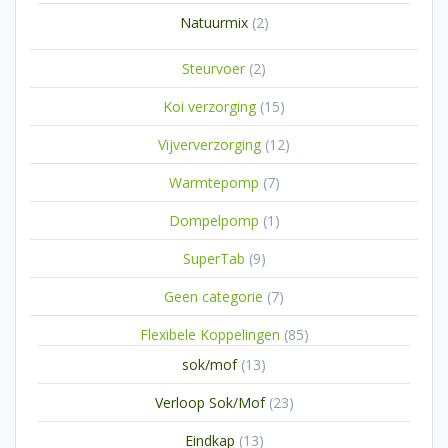
producten
2
Natuurmix
2
producten
2
Steurvoer
2
producten
15
Koi verzorging
15
producten
12
Vijververzorging
12
producten
7
Warmtepomp
7
producten
1
Dompelpomp
1
product
9
SuperTab
9
producten
7
Geen categorie
7
producten
85
Flexibele Koppelingen
85
producten
13
sok/mof
13
producten
23
Verloop Sok/Mof
23
producten
13
Eindkap
13