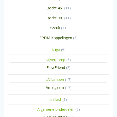
producten
11
Bocht 45º
11
producten
11
Bocht 90º
11
producten
11
Y-stuk
11
producten
3
EPDM Koppelingen
3
producten
5
Auga
5
producten
6
vijverpomp
6
producten
2
FlowFriend
2
producten
17
UV lampen
17
producten
17
Amalgaam
17
producten
1
ballast
1
product
6
Algemene onderdelen
6
producten
2