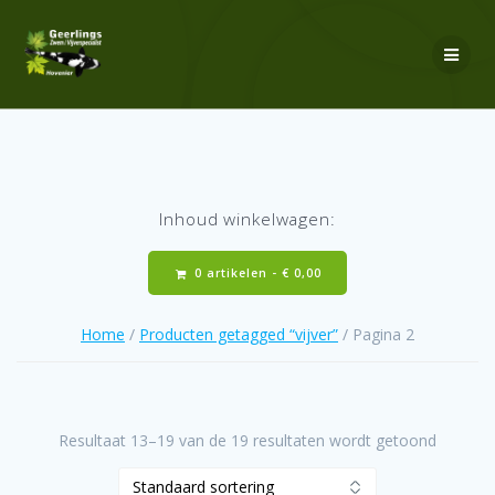
Ga
naar
de
inhoud
Inhoud winkelwagen:
0 artikelen -
€
0,00
Home
/
Producten getagged “vijver”
/ Pagina 2
Resultaat 13–19 van de 19 resultaten wordt getoond