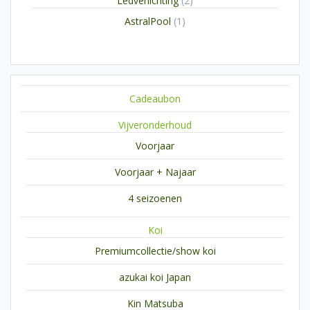
Ledverlichting
2
producten
1
AstralPool
1
product
Cadeaubon
Vijveronderhoud
Voorjaar
Voorjaar + Najaar
4 seizoenen
Koi
Premiumcollectie/show koi
azukai koi Japan
Kin Matsuba