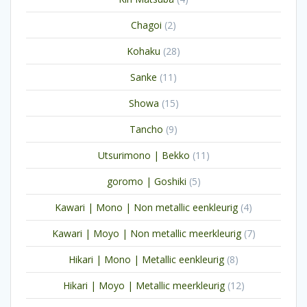
producten
2
Chagoi
2
producten
28
Kohaku
28
producten
11
Sanke
11
producten
15
Showa
15
producten
9
Tancho
9
producten
11
Utsurimono | Bekko
11
producten
5
goromo | Goshiki
5
producten
4
Kawari | Mono | Non metallic eenkleurig
4
producten
7
Kawari | Moyo | Non metallic meerkleurig
7
producten
8
Hikari | Mono | Metallic eenkleurig
8
producten
12
Hikari | Moyo | Metallic meerkleurig
12
producten