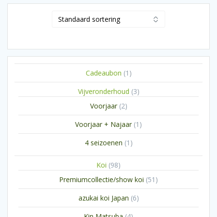
1
Cadeaubon
1
product
3
Vijveronderhoud
3
producten
2
Voorjaar
2
producten
1
Voorjaar + Najaar
1
product
1
4 seizoenen
1
product
98
Koi
98
producten
51
Premiumcollectie/show koi
51
producten
6
azukai koi Japan
6
producten
4
Kin Matsuba
4