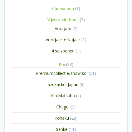
1
Cadeaubon
1
product
3
Vijveronderhoud
3
producten
2
Voorjaar
2
producten
1
Voorjaar + Najaar
1
product
1
4 seizoenen
1
product
98
Koi
98
producten
51
Premiumcollectie/show koi
51
producten
6
azukai koi Japan
6
producten
4
Kin Matsuba
4
producten
2
Chagoi
2
producten
28
Kohaku
28
producten
11
Sanke
11