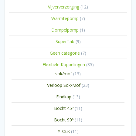
producten
12
Vijververzorging
12
producten
7
Warmtepomp
7
producten
1
Dompelpomp
1
product
9
SuperTab
9
producten
7
Geen categorie
7
producten
85
Flexibele Koppelingen
85
producten
13
sok/mof
13
producten
23
Verloop Sok/Mof
23
producten
13
Eindkap
13
producten
11
Bocht 45º
11
producten
11
Bocht 90º
11
producten
11
Y-stuk
11