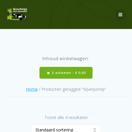
Ga
naar
de
inhoud
Inhoud winkelwagen:
0 artikelen -
€
0,00
Home
/ Producten getagged “Vijverpomp”
Toont alle 4 resultaten