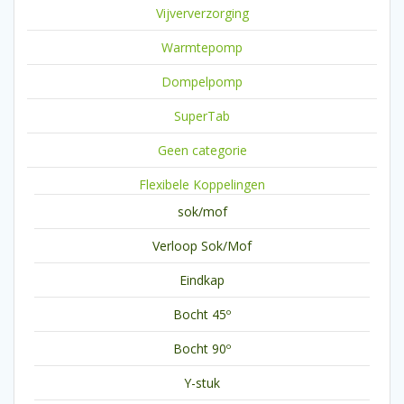
Vijververzorging
Warmtepomp
Dompelpomp
SuperTab
Geen categorie
Flexibele Koppelingen
sok/mof
Verloop Sok/Mof
Eindkap
Bocht 45º
Bocht 90º
Y-stuk