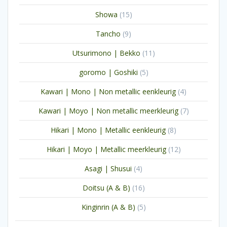
producten
15
Showa
15
producten
9
Tancho
9
producten
11
Utsurimono | Bekko
11
producten
5
goromo | Goshiki
5
producten
4
Kawari | Mono | Non metallic eenkleurig
4
producten
7
Kawari | Moyo | Non metallic meerkleurig
7
producten
8
Hikari | Mono | Metallic eenkleurig
8
producten
12
Hikari | Moyo | Metallic meerkleurig
12
producten
4
Asagi | Shusui
4
producten
16
Doitsu (A & B)
16
producten
5
Kinginrin (A & B)
5
producten