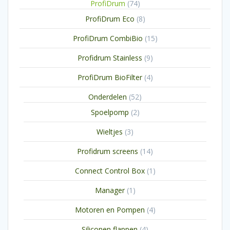
74
ProfiDrum
74
producten
8
ProfiDrum Eco
8
producten
15
ProfiDrum CombiBio
15
producten
9
Profidrum Stainless
9
producten
4
ProfiDrum BioFilter
4
producten
52
Onderdelen
52
producten
2
Spoelpomp
2
producten
3
Wieltjes
3
producten
14
Profidrum screens
14
producten
1
Connect Control Box
1
product
1
Manager
1
product
4
Motoren en Pompen
4
producten
4
Siliconen flappen
4