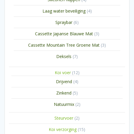
producten
4
Laag water beveiliging
4
producten
6
Spraybar
6
producten
3
Cassette Japanse Blauwe Mat
3
producten
3
Cassette Mountain Tree Groene Mat
3
producten
7
Deksels
7
producten
12
Koi voer
12
producten
4
Drijvend
4
producten
5
Zinkend
5
producten
2
Natuurmix
2
producten
2
Steurvoer
2
producten
15
Koi verzorging
15