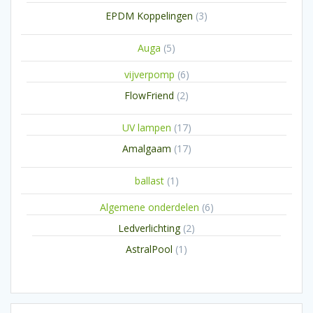
producten
3
EPDM Koppelingen
3
producten
5
Auga
5
producten
6
vijverpomp
6
producten
2
FlowFriend
2
producten
17
UV lampen
17
producten
17
Amalgaam
17
producten
1
ballast
1
product
6
Algemene onderdelen
6
producten
2
Ledverlichting
2
producten
1
AstralPool
1
product