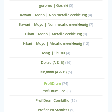
producten
5
goromo | Goshiki
5
producten
4
Kawari | Mono | Non metallic eenkleurig
4
producten
7
Kawari | Moyo | Non metallic meerkleurig
7
producten
8
Hikari | Mono | Metallic eenkleurig
8
producten
12
Hikari | Moyo | Metallic meerkleurig
12
producten
4
Asagi | Shusui
4
producten
16
Doitsu (A & B)
16
producten
5
Kinginrin (A & B)
5
producten
74
ProfiDrum
74
producten
8
ProfiDrum Eco
8
producten
15
ProfiDrum CombiBio
15
producten
9
Profidrum Stainless
9