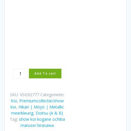
Doitsu
Add To cart
Kogane
Ochiba
58cm
SKU:
VSG92777
Categorieën:
Marusei
Koi
,
Premiumcollectie/show
Sansai
koi
,
Hikari | Moyo | Metallic
Female
meerkleurig
,
Doitsu (A & B)
aantal
Tag:
show koi kogane ochiba
marusei hirasawa