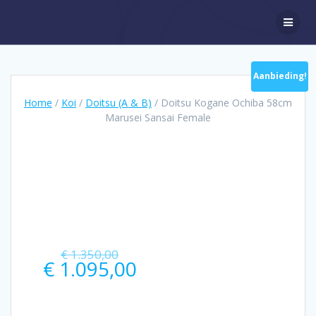
Ga
naar
de
inhoud
Aanbieding!
Home
/
Koi
/
Doitsu (A & B)
/ Doitsu Kogane Ochiba 58cm
Marusei Sansai Female
Oorspronkelijke
€
1.350,00
prijs
Huidige
€
1.095,00
was:
prijs
€ 1.350,00.
is:
€ 1.095,00.