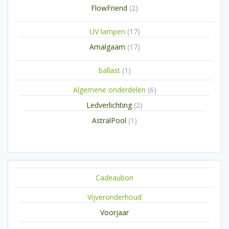
producten
2
FlowFriend
2
producten
17
UV lampen
17
producten
17
Amalgaam
17
producten
1
ballast
1
product
6
Algemene onderdelen
6
producten
2
Ledverlichting
2
producten
1
AstralPool
1
product
Cadeaubon
Vijveronderhoud
Voorjaar