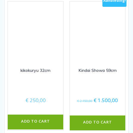
Aanbieding!
kikokuryu 32cm
Kindai Showa 59cm
Oorspronkelijke
Huidig
€
250,00
€
1.500,00
€
2.150,00
prijs
prijs
was:
is:
€ 2.150,00.
€ 1.50
ADD TO CART
ADD TO CART