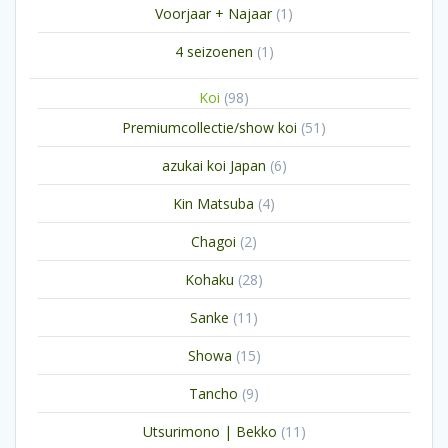
1
Voorjaar + Najaar
1
product
1
4 seizoenen
1
product
98
Koi
98
producten
51
Premiumcollectie/show koi
51
producten
6
azukai koi Japan
6
producten
4
Kin Matsuba
4
producten
2
Chagoi
2
producten
28
Kohaku
28
producten
11
Sanke
11
producten
15
Showa
15
producten
9
Tancho
9
producten
11
Utsurimono | Bekko
11