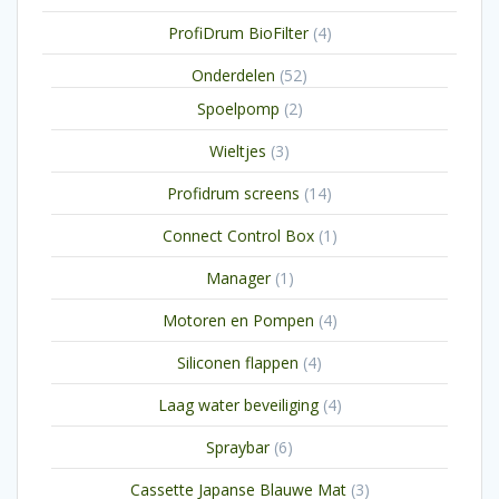
producten
4
ProfiDrum BioFilter
4
producten
52
Onderdelen
52
producten
2
Spoelpomp
2
producten
3
Wieltjes
3
producten
14
Profidrum screens
14
producten
1
Connect Control Box
1
product
1
Manager
1
product
4
Motoren en Pompen
4
producten
4
Siliconen flappen
4
producten
4
Laag water beveiliging
4
producten
6
Spraybar
6
producten
3
Cassette Japanse Blauwe Mat
3