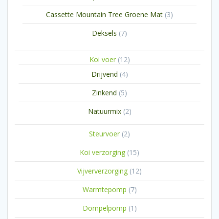
producten
3
Cassette Mountain Tree Groene Mat
3
producten
7
Deksels
7
producten
12
Koi voer
12
producten
4
Drijvend
4
producten
5
Zinkend
5
producten
2
Natuurmix
2
producten
2
Steurvoer
2
producten
15
Koi verzorging
15
producten
12
Vijververzorging
12
producten
7
Warmtepomp
7
producten
1
Dompelpomp
1
product