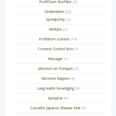
4
ProfiDrum BioFilter
4
producten
52
Onderdelen
52
producten
2
Spoelpomp
2
producten
3
Wieltjes
3
producten
14
Profidrum screens
14
producten
1
Connect Control Box
1
product
1
Manager
1
product
4
Motoren en Pompen
4
producten
4
Siliconen flappen
4
producten
4
Laag water beveiliging
4
producten
6
Spraybar
6
producten
3
Cassette Japanse Blauwe Mat
3
producten