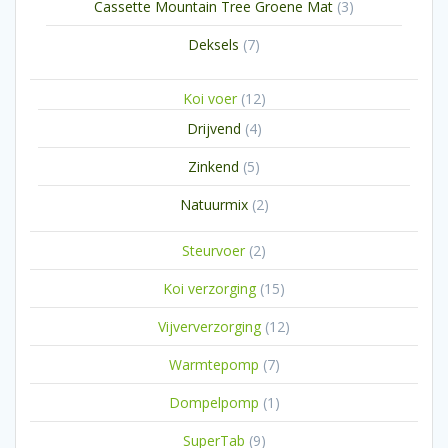
3
Cassette Mountain Tree Groene Mat
3
producten
7
Deksels
7
producten
12
Koi voer
12
producten
4
Drijvend
4
producten
5
Zinkend
5
producten
2
Natuurmix
2
producten
2
Steurvoer
2
producten
15
Koi verzorging
15
producten
12
Vijververzorging
12
producten
7
Warmtepomp
7
producten
1
Dompelpomp
1
product
9
SuperTab
9