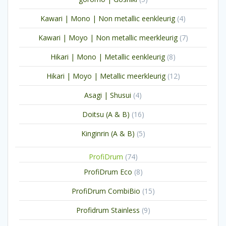
producten
4
Kawari | Mono | Non metallic eenkleurig
4
producten
7
Kawari | Moyo | Non metallic meerkleurig
7
producten
8
Hikari | Mono | Metallic eenkleurig
8
producten
12
Hikari | Moyo | Metallic meerkleurig
12
producten
4
Asagi | Shusui
4
producten
16
Doitsu (A & B)
16
producten
5
Kinginrin (A & B)
5
producten
74
ProfiDrum
74
producten
8
ProfiDrum Eco
8
producten
15
ProfiDrum CombiBio
15
producten
9
Profidrum Stainless
9
producten