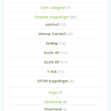
producten
7
Geen categorie
7
producten
85
Flexibele Koppelingen
85
producten
13
sok/mof
13
producten
23
Verloop Sok/Mof
23
producten
13
Eindkap
13
producten
11
Bocht 45º
11
producten
11
Bocht 90º
11
producten
11
Y-stuk
11
producten
3
EPDM Koppelingen
3
producten
5
Auga
5
producten
6
vijverpomp
6
producten
2
FlowFriend
2