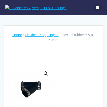
Ga
naar
de
inhoud
Home
/
Flexibele Koppelingen
/ Flexibel rubber Y-stuk
50mm