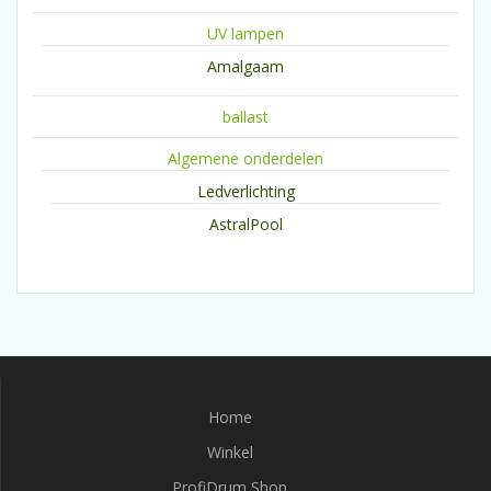
UV lampen
Amalgaam
ballast
Algemene onderdelen
Ledverlichting
AstralPool
Home
Winkel
ProfiDrum Shop