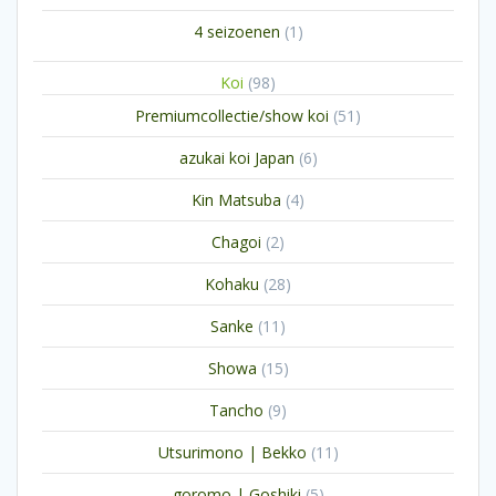
product
1
4 seizoenen
1
product
98
Koi
98
producten
51
Premiumcollectie/show koi
51
producten
6
azukai koi Japan
6
producten
4
Kin Matsuba
4
producten
2
Chagoi
2
producten
28
Kohaku
28
producten
11
Sanke
11
producten
15
Showa
15
producten
9
Tancho
9
producten
11
Utsurimono | Bekko
11
producten
5
goromo | Goshiki
5