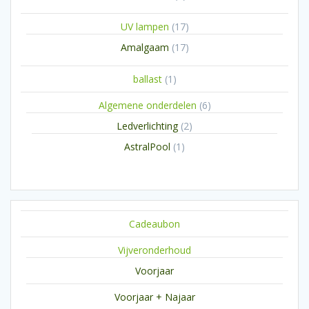
producten
17
UV lampen
17
producten
17
Amalgaam
17
producten
1
ballast
1
product
6
Algemene onderdelen
6
producten
2
Ledverlichting
2
producten
1
AstralPool
1
product
Cadeaubon
Vijveronderhoud
Voorjaar
Voorjaar + Najaar