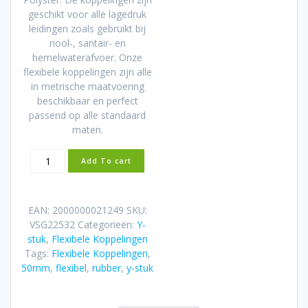
geschikt voor alle lagedruk
leidingen zoals gebruikt bij
riool-, santair- en
hemelwaterafvoer. Onze
flexibele koppelingen zijn alle
in metrische maatvoering
beschikbaar en perfect
passend op alle standaard
maten.
Flexibel
Add To cart
rubber
Y-
stuk
EAN:
2000000021249
SKU:
50mm
VSG22532
Categorieën:
Y-
aantal
stuk
,
Flexibele Koppelingen
Tags:
Flexibele Koppelingen
,
50mm
,
flexibel
,
rubber
,
y-stuk