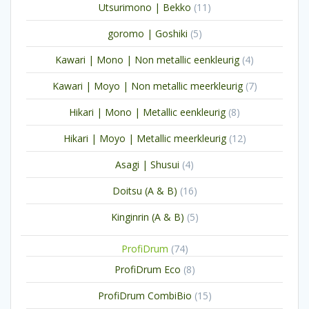
11
Utsurimono | Bekko
11
producten
5
goromo | Goshiki
5
producten
4
Kawari | Mono | Non metallic eenkleurig
4
producten
7
Kawari | Moyo | Non metallic meerkleurig
7
producten
8
Hikari | Mono | Metallic eenkleurig
8
producten
12
Hikari | Moyo | Metallic meerkleurig
12
producten
4
Asagi | Shusui
4
producten
16
Doitsu (A & B)
16
producten
5
Kinginrin (A & B)
5
producten
74
ProfiDrum
74
producten
8
ProfiDrum Eco
8
producten
15
ProfiDrum CombiBio
15