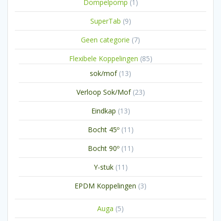
1
Dompelpomp
1
product
9
SuperTab
9
producten
7
Geen categorie
7
producten
85
Flexibele Koppelingen
85
producten
13
sok/mof
13
producten
23
Verloop Sok/Mof
23
producten
13
Eindkap
13
producten
11
Bocht 45º
11
producten
11
Bocht 90º
11
producten
11
Y-stuk
11
producten
3
EPDM Koppelingen
3
producten
5
Auga
5
producten