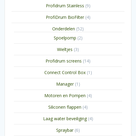
producten
9
Profidrum Stainless
9
producten
4
ProfiDrum BioFilter
4
producten
52
Onderdelen
52
producten
2
Spoelpomp
2
producten
3
Wieltjes
3
producten
14
Profidrum screens
14
producten
1
Connect Control Box
1
product
1
Manager
1
product
4
Motoren en Pompen
4
producten
4
Siliconen flappen
4
producten
4
Laag water beveiliging
4
producten
6
Spraybar
6