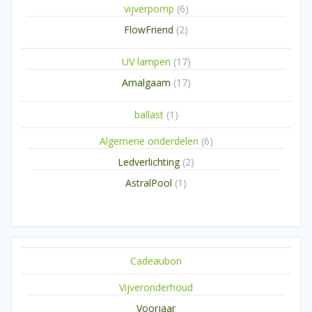
6
vijverpomp
6
producten
2
FlowFriend
2
producten
17
UV lampen
17
producten
17
Amalgaam
17
producten
1
ballast
1
product
6
Algemene onderdelen
6
producten
2
Ledverlichting
2
producten
1
AstralPool
1
product
Cadeaubon
Vijveronderhoud
Voorjaar