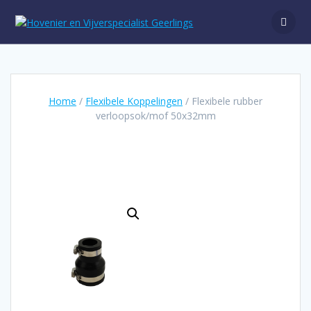
Ga
naar
de
inhoud
Home
/
Flexibele Koppelingen
/ Flexibele rubber
verloopsok/mof 50x32mm