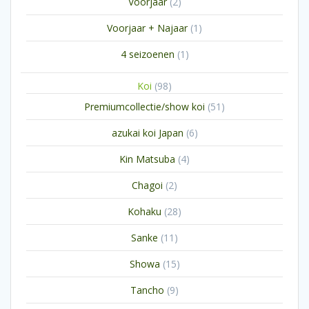
2
Voorjaar
2
producten
1
Voorjaar + Najaar
1
product
1
4 seizoenen
1
product
98
Koi
98
producten
51
Premiumcollectie/show koi
51
producten
6
azukai koi Japan
6
producten
4
Kin Matsuba
4
producten
2
Chagoi
2
producten
28
Kohaku
28
producten
11
Sanke
11
producten
15
Showa
15
producten
9
Tancho
9
producten