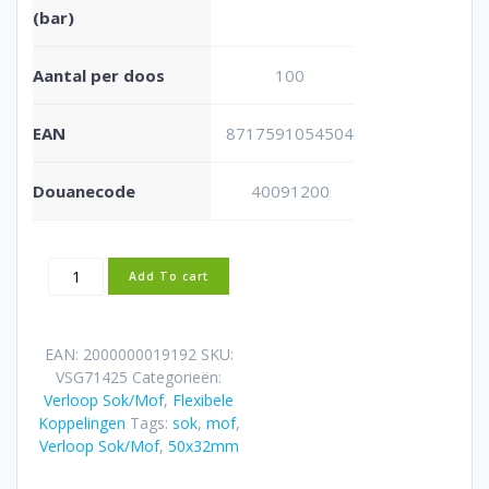
(bar)
Aantal per doos
100
EAN
8717591054504
Douanecode
40091200
Flexibele
Add To cart
rubber
verloopsok/mof
50x32mm
EAN:
2000000019192
SKU:
aantal
VSG71425
Categorieën:
Verloop Sok/Mof
,
Flexibele
Koppelingen
Tags:
sok
,
mof
,
Verloop Sok/Mof
,
50x32mm