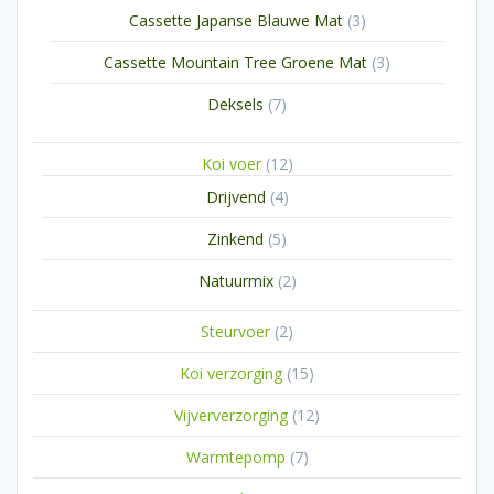
producten
3
Cassette Japanse Blauwe Mat
3
producten
3
Cassette Mountain Tree Groene Mat
3
producten
7
Deksels
7
producten
12
Koi voer
12
producten
4
Drijvend
4
producten
5
Zinkend
5
producten
2
Natuurmix
2
producten
2
Steurvoer
2
producten
15
Koi verzorging
15
producten
12
Vijververzorging
12
producten
7
Warmtepomp
7
producten