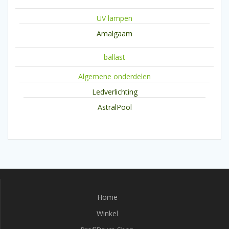
UV lampen
Amalgaam
ballast
Algemene onderdelen
Ledverlichting
AstralPool
Home
Winkel