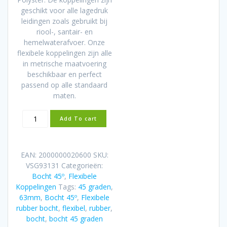
geschikt voor alle lagedruk
leidingen zoals gebruikt bij
riool-, santair- en
hemelwaterafvoer. Onze
flexibele koppelingen zijn alle
in metrische maatvoering
beschikbaar en perfect
passend op alle standaard
maten.
Flexibele
Add To cart
rubber
bocht
(45°)
EAN:
2000000020600
SKU:
63mm
VSG93131
Categorieën:
aantal
Bocht 45º
,
Flexibele
Koppelingen
Tags:
45 graden
,
63mm
,
Bocht 45º
,
Flexibele
rubber bocht
,
flexibel
,
rubber
,
bocht
,
bocht 45 graden