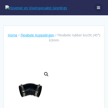
Ga
naar
de
inhoud
Home
/
Flexibele Koppelingen
/ Flexibele rubber bocht (45°)
63mm