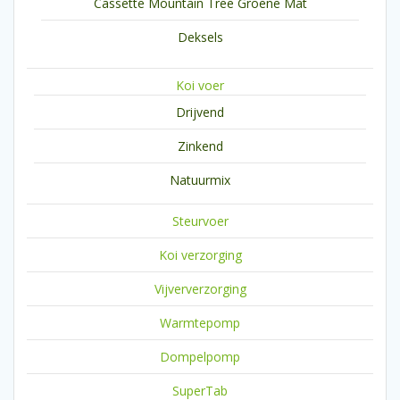
Cassette Mountain Tree Groene Mat
Deksels
Koi voer
Drijvend
Zinkend
Natuurmix
Steurvoer
Koi verzorging
Vijververzorging
Warmtepomp
Dompelpomp
SuperTab