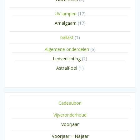
producten
17
UV lampen
17
producten
17
Amalgaam
17
producten
1
ballast
1
product
6
Algemene onderdelen
6
producten
2
Ledverlichting
2
producten
1
AstralPool
1
product
Cadeaubon
Vijveronderhoud
Voorjaar
Voorjaar + Najaar