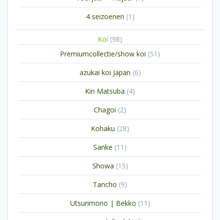
product
1
4 seizoenen
1
product
98
Koi
98
producten
51
Premiumcollectie/show koi
51
producten
6
azukai koi Japan
6
producten
4
Kin Matsuba
4
producten
2
Chagoi
2
producten
28
Kohaku
28
producten
11
Sanke
11
producten
15
Showa
15
producten
9
Tancho
9
producten
11
Utsurimono | Bekko
11
producten