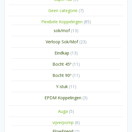
producten
7
Geen categorie
7
producten
85
Flexibele Koppelingen
85
producten
13
sok/mof
13
producten
23
Verloop Sok/Mof
23
producten
13
Eindkap
13
producten
11
Bocht 45º
11
producten
11
Bocht 90º
11
producten
11
Y-stuk
11
producten
3
EPDM Koppelingen
3
producten
5
Auga
5
producten
6
vijverpomp
6
producten
2
FlowFriend
2