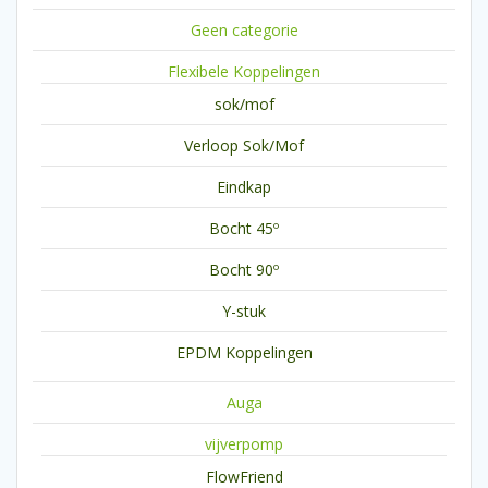
Geen categorie
Flexibele Koppelingen
sok/mof
Verloop Sok/Mof
Eindkap
Bocht 45º
Bocht 90º
Y-stuk
EPDM Koppelingen
Auga
vijverpomp
FlowFriend