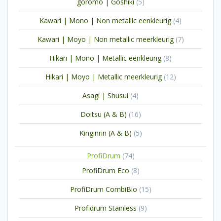
5
goromo | Goshiki
5
producten
4
Kawari | Mono | Non metallic eenkleurig
4
producten
7
Kawari | Moyo | Non metallic meerkleurig
7
producten
8
Hikari | Mono | Metallic eenkleurig
8
producten
12
Hikari | Moyo | Metallic meerkleurig
12
producten
4
Asagi | Shusui
4
producten
16
Doitsu (A & B)
16
producten
5
Kinginrin (A & B)
5
producten
74
ProfiDrum
74
producten
8
ProfiDrum Eco
8
producten
15
ProfiDrum CombiBio
15
producten
9
Profidrum Stainless
9
producten