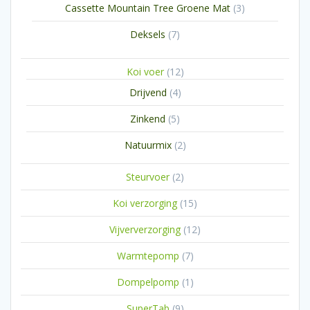
3
Cassette Mountain Tree Groene Mat
3
producten
7
Deksels
7
producten
12
Koi voer
12
producten
4
Drijvend
4
producten
5
Zinkend
5
producten
2
Natuurmix
2
producten
2
Steurvoer
2
producten
15
Koi verzorging
15
producten
12
Vijververzorging
12
producten
7
Warmtepomp
7
producten
1
Dompelpomp
1
product
9
SuperTab
9