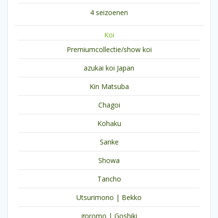
4 seizoenen
Koi
Premiumcollectie/show koi
azukai koi Japan
Kin Matsuba
Chagoi
Kohaku
Sanke
Showa
Tancho
Utsurimono | Bekko
goromo | Goshiki