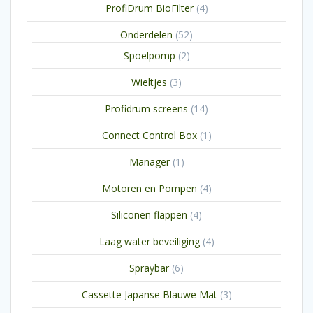
4
ProfiDrum BioFilter
4
producten
52
Onderdelen
52
producten
2
Spoelpomp
2
producten
3
Wieltjes
3
producten
14
Profidrum screens
14
producten
1
Connect Control Box
1
product
1
Manager
1
product
4
Motoren en Pompen
4
producten
4
Siliconen flappen
4
producten
4
Laag water beveiliging
4
producten
6
Spraybar
6
producten
3
Cassette Japanse Blauwe Mat
3
producten