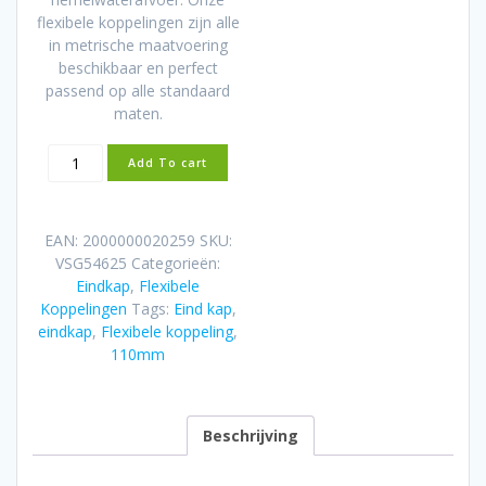
flexibele koppelingen zijn alle
in metrische maatvoering
beschikbaar en perfect
passend op alle standaard
maten.
Flexibele
Add To cart
rubber
eindkap
110mm
EAN:
2000000020259
SKU:
aantal
VSG54625
Categorieën:
Eindkap
,
Flexibele
Koppelingen
Tags:
Eind kap
,
eindkap
,
Flexibele koppeling
,
110mm
Beschrijving