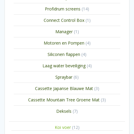
producten
14
Profidrum screens
14
producten
1
Connect Control Box
1
product
1
Manager
1
product
4
Motoren en Pompen
4
producten
4
Siliconen flappen
4
producten
4
Laag water beveiliging
4
producten
6
Spraybar
6
producten
3
Cassette Japanse Blauwe Mat
3
producten
3
Cassette Mountain Tree Groene Mat
3
producten
7
Deksels
7
producten
12
Koi voer
12
producten