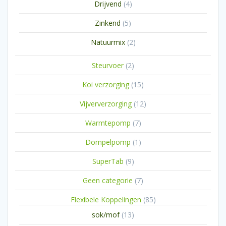
4
Drijvend
4
producten
5
Zinkend
5
producten
2
Natuurmix
2
producten
2
Steurvoer
2
producten
15
Koi verzorging
15
producten
12
Vijververzorging
12
producten
7
Warmtepomp
7
producten
1
Dompelpomp
1
product
9
SuperTab
9
producten
7
Geen categorie
7
producten
85
Flexibele Koppelingen
85
producten
13
sok/mof
13
producten