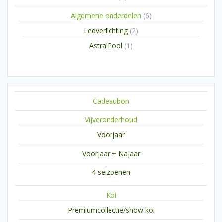
product
6
Algemene onderdelen
6
producten
2
Ledverlichting
2
producten
1
AstralPool
1
product
Cadeaubon
Vijveronderhoud
Voorjaar
Voorjaar + Najaar
4 seizoenen
Koi
Premiumcollectie/show koi