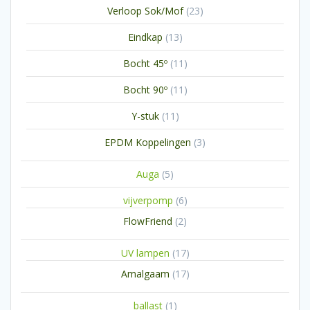
23
Verloop Sok/Mof
23
producten
13
Eindkap
13
producten
11
Bocht 45º
11
producten
11
Bocht 90º
11
producten
11
Y-stuk
11
producten
3
EPDM Koppelingen
3
producten
5
Auga
5
producten
6
vijverpomp
6
producten
2
FlowFriend
2
producten
17
UV lampen
17
producten
17
Amalgaam
17
producten
1
ballast
1