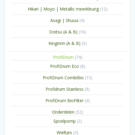
producten
12
Hikari | Moyo | Metallic meerkleurig
12
producten
4
Asagi | Shusui
4
producten
16
Doitsu (A & B)
16
producten
5
Kinginrin (A & B)
5
producten
74
ProfiDrum
74
producten
8
ProfiDrum Eco
8
producten
15
ProfiDrum CombiBio
15
producten
9
Profidrum Stainless
9
producten
4
ProfiDrum BioFilter
4
producten
52
Onderdelen
52
producten
2
Spoelpomp
2
producten
3
Wieltjes
3