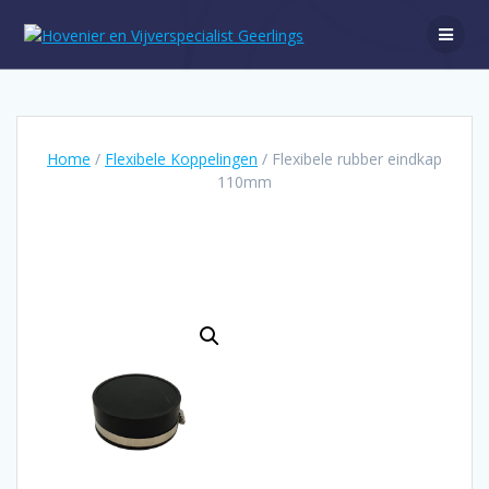
Ga
naar
de
inhoud
Home
/
Flexibele Koppelingen
/ Flexibele rubber eindkap
110mm