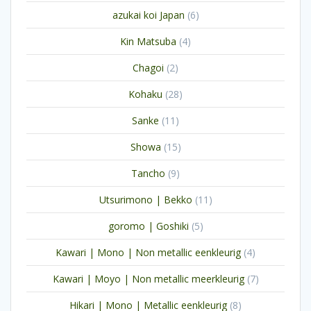
producten
6
azukai koi Japan
6
producten
4
Kin Matsuba
4
producten
2
Chagoi
2
producten
28
Kohaku
28
producten
11
Sanke
11
producten
15
Showa
15
producten
9
Tancho
9
producten
11
Utsurimono | Bekko
11
producten
5
goromo | Goshiki
5
producten
4
Kawari | Mono | Non metallic eenkleurig
4
producten
7
Kawari | Moyo | Non metallic meerkleurig
7
producten
8
Hikari | Mono | Metallic eenkleurig
8