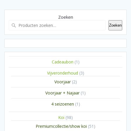
Zoeken
Zoeken
1
Cadeaubon
1
product
3
Vijveronderhoud
3
producten
2
Voorjaar
2
producten
1
Voorjaar + Najaar
1
product
1
4 seizoenen
1
product
98
Koi
98
producten
51
Premiumcollectie/show koi
51