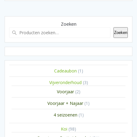
Zoeken
Zoeken
1
Cadeaubon
1
product
3
Vijveronderhoud
3
producten
2
Voorjaar
2
producten
1
Voorjaar + Najaar
1
product
1
4 seizoenen
1
product
98
Koi
98
producten