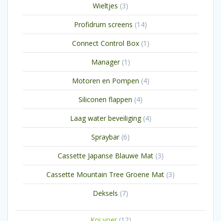
3
Wieltjes
3
producten
14
Profidrum screens
14
producten
1
Connect Control Box
1
product
1
Manager
1
product
4
Motoren en Pompen
4
producten
4
Siliconen flappen
4
producten
4
Laag water beveiliging
4
producten
6
Spraybar
6
producten
3
Cassette Japanse Blauwe Mat
3
producten
3
Cassette Mountain Tree Groene Mat
3
producten
7
Deksels
7
producten
12
Koi voer
12