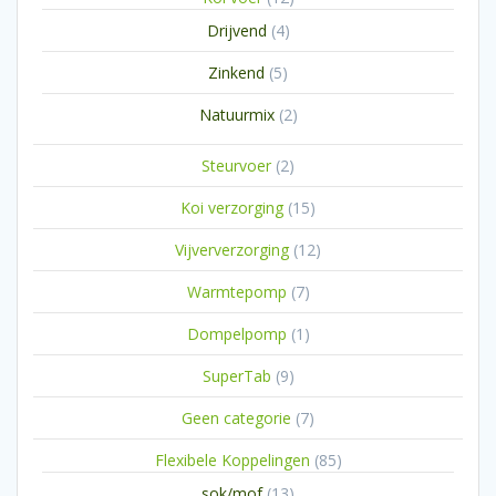
producten
4
Drijvend
4
producten
5
Zinkend
5
producten
2
Natuurmix
2
producten
2
Steurvoer
2
producten
15
Koi verzorging
15
producten
12
Vijververzorging
12
producten
7
Warmtepomp
7
producten
1
Dompelpomp
1
product
9
SuperTab
9
producten
7
Geen categorie
7
producten
85
Flexibele Koppelingen
85
producten
13
sok/mof
13