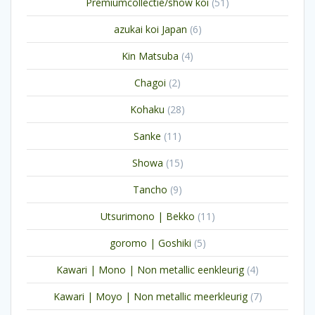
51
Premiumcollectie/show koi
51
producten
6
azukai koi Japan
6
producten
4
Kin Matsuba
4
producten
2
Chagoi
2
producten
28
Kohaku
28
producten
11
Sanke
11
producten
15
Showa
15
producten
9
Tancho
9
producten
11
Utsurimono | Bekko
11
producten
5
goromo | Goshiki
5
producten
4
Kawari | Mono | Non metallic eenkleurig
4
producten
7
Kawari | Moyo | Non metallic meerkleurig
7
producten