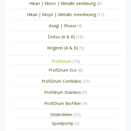
8
Hikari | Mono | Metallic eenkleurig
8
producten
12
Hikari | Moyo | Metallic meerkleurig
12
producten
4
Asagi | Shusui
4
producten
16
Doitsu (A & B)
16
producten
5
Kinginrin (A & B)
5
producten
74
ProfiDrum
74
producten
8
ProfiDrum Eco
8
producten
15
ProfiDrum CombiBio
15
producten
9
Profidrum Stainless
9
producten
4
ProfiDrum BioFilter
4
producten
52
Onderdelen
52
producten
2
Spoelpomp
2
producten