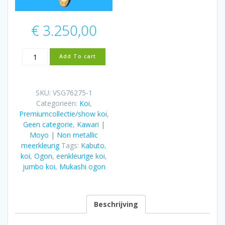
€
3.250,00
Mukashi
Add To cart
Ogon
85cm
Hoshikin
SKU:
VSG76275-1
aantal
Categorieën:
Koi
,
Premiumcollectie/show koi
,
Geen categorie
,
Kawari |
Moyo | Non metallic
meerkleurig
Tags:
Kabuto
,
koi
,
Ogon
,
eenkleurige koi
,
jumbo koi
,
Mukashi ogon
Beschrijving