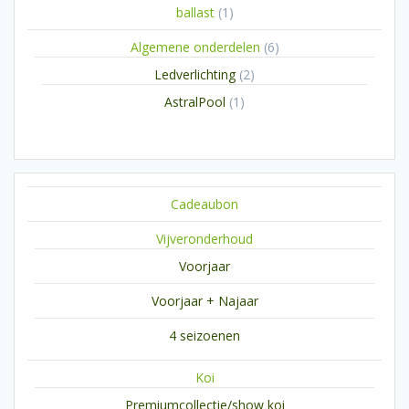
1
ballast
1
product
6
Algemene onderdelen
6
producten
2
Ledverlichting
2
producten
1
AstralPool
1
product
Cadeaubon
Vijveronderhoud
Voorjaar
Voorjaar + Najaar
4 seizoenen
Koi
Premiumcollectie/show koi