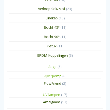
producten
23
Verloop Sok/Mof
23
producten
13
Eindkap
13
producten
11
Bocht 45º
11
producten
11
Bocht 90º
11
producten
11
Y-stuk
11
producten
3
EPDM Koppelingen
3
producten
5
Auga
5
producten
6
vijverpomp
6
producten
2
FlowFriend
2
producten
17
UV lampen
17
producten
17
Amalgaam
17
producten