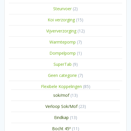
producten
2
Steurvoer
2
producten
15
Koi verzorging
15
producten
12
Vijververzorging
12
producten
7
Warmtepomp
7
producten
1
Dompelpomp
1
product
9
SuperTab
9
producten
7
Geen categorie
7
producten
85
Flexibele Koppelingen
85
producten
13
sok/mof
13
producten
23
Verloop Sok/Mof
23
producten
13
Eindkap
13
producten
11
Bocht 45º
11