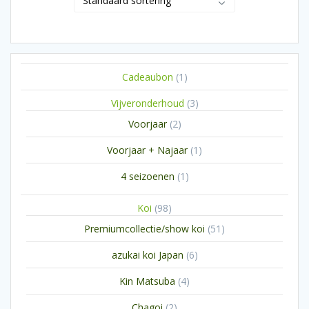
1
Cadeaubon
1
product
3
Vijveronderhoud
3
producten
2
Voorjaar
2
producten
1
Voorjaar + Najaar
1
product
1
4 seizoenen
1
product
98
Koi
98
producten
51
Premiumcollectie/show koi
51
producten
6
azukai koi Japan
6
producten
4
Kin Matsuba
4
producten
2
Chagoi
2