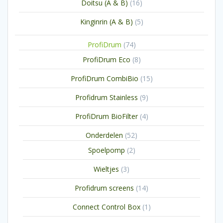
16
Doitsu (A & B)
16
producten
5
Kinginrin (A & B)
5
producten
74
ProfiDrum
74
producten
8
ProfiDrum Eco
8
producten
15
ProfiDrum CombiBio
15
producten
9
Profidrum Stainless
9
producten
4
ProfiDrum BioFilter
4
producten
52
Onderdelen
52
producten
2
Spoelpomp
2
producten
3
Wieltjes
3
producten
14
Profidrum screens
14
producten
1
Connect Control Box
1
product