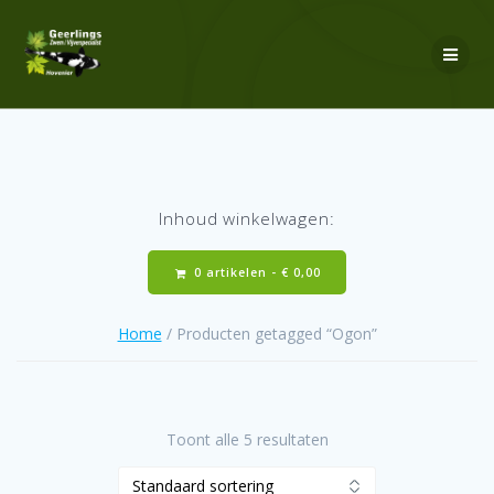
Ga
naar
de
inhoud
Inhoud winkelwagen:
0 artikelen -
€
0,00
Home
/ Producten getagged “Ogon”
Toont alle 5 resultaten