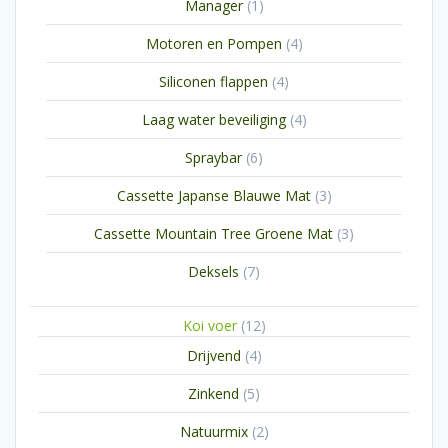
1
Manager
1
product
4
Motoren en Pompen
4
producten
4
Siliconen flappen
4
producten
4
Laag water beveiliging
4
producten
6
Spraybar
6
producten
3
Cassette Japanse Blauwe Mat
3
producten
3
Cassette Mountain Tree Groene Mat
3
producten
7
Deksels
7
producten
12
Koi voer
12
producten
4
Drijvend
4
producten
5
Zinkend
5
producten
2
Natuurmix
2