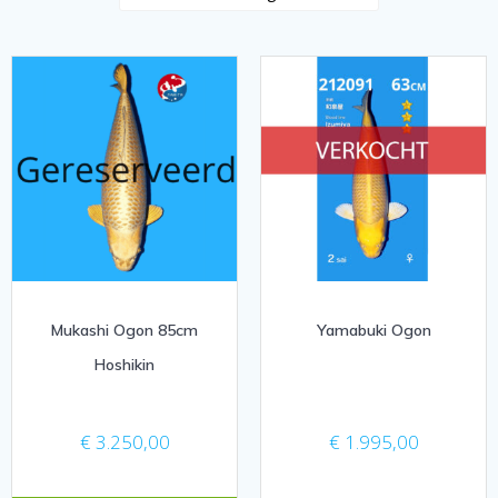
Mukashi Ogon 85cm
Yamabuki Ogon
Hoshikin
€
3.250,00
€
1.995,00