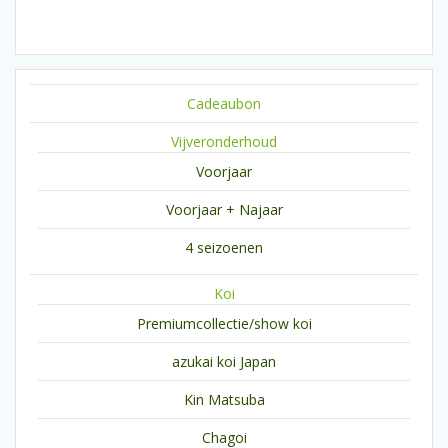
product
Cadeaubon
Vijveronderhoud
Voorjaar
Voorjaar + Najaar
4 seizoenen
Koi
Premiumcollectie/show koi
azukai koi Japan
Kin Matsuba
Chagoi