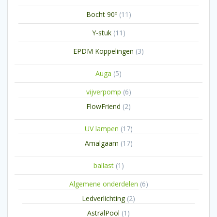
producten
11
Bocht 90º
11
producten
11
Y-stuk
11
producten
3
EPDM Koppelingen
3
producten
5
Auga
5
producten
6
vijverpomp
6
producten
2
FlowFriend
2
producten
17
UV lampen
17
producten
17
Amalgaam
17
producten
1
ballast
1
product
6
Algemene onderdelen
6
producten
2
Ledverlichting
2
producten
1
AstralPool
1