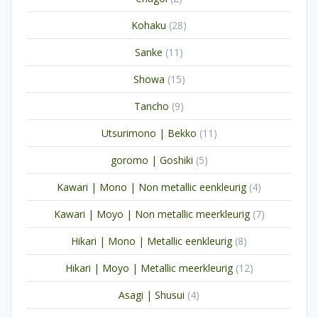
producten
28
Kohaku
28
producten
11
Sanke
11
producten
15
Showa
15
producten
9
Tancho
9
producten
11
Utsurimono | Bekko
11
producten
5
goromo | Goshiki
5
producten
4
Kawari | Mono | Non metallic eenkleurig
4
producten
7
Kawari | Moyo | Non metallic meerkleurig
7
producten
8
Hikari | Mono | Metallic eenkleurig
8
producten
12
Hikari | Moyo | Metallic meerkleurig
12
producten
4
Asagi | Shusui
4
producten