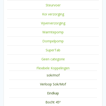
Steurvoer
Koi verzorging
Vijververzorging
Warmtepomp
Dompelpomp
SuperTab
Geen categorie
Flexibele Koppelingen
sok/mof
Verloop Sok/Mof
Eindkap
Bocht 45º