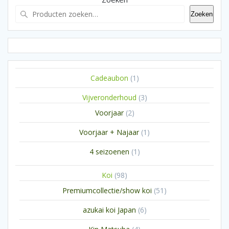
Zoeken
1
Cadeaubon
1
product
3
Vijveronderhoud
3
producten
2
Voorjaar
2
producten
1
Voorjaar + Najaar
1
product
1
4 seizoenen
1
product
98
Koi
98
producten
51
Premiumcollectie/show koi
51
producten
6
azukai koi Japan
6
producten
4