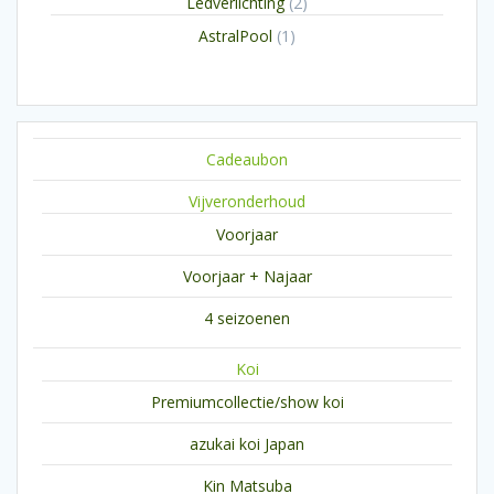
2
Ledverlichting
2
producten
1
AstralPool
1
product
Cadeaubon
Vijveronderhoud
Voorjaar
Voorjaar + Najaar
4 seizoenen
Koi
Premiumcollectie/show koi
azukai koi Japan
Kin Matsuba