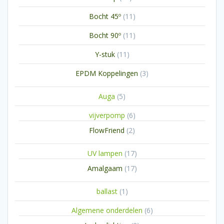
producten
11
Bocht 45º
11
producten
11
Bocht 90º
11
producten
11
Y-stuk
11
producten
3
EPDM Koppelingen
3
producten
5
Auga
5
producten
6
vijverpomp
6
producten
2
FlowFriend
2
producten
17
UV lampen
17
producten
17
Amalgaam
17
producten
1
ballast
1
product
6
Algemene onderdelen
6
producten