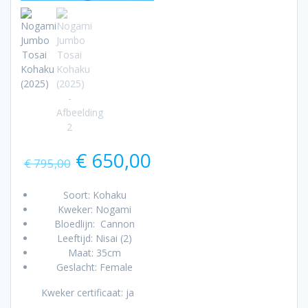
Oorspronkelijke
Huidige
€
650,00
€
795,00
prijs
prijs
was:
is:
Soort: Kohaku
€ 795,00.
€ 650,00.
Kweker: Nogami
Bloedlijn: Cannon
Leeftijd: Nisai (2)
Maat: 35cm
Geslacht: Female
Kweker certificaat: ja