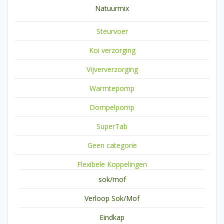
Natuurmix
Steurvoer
Koi verzorging
Vijververzorging
Warmtepomp
Dompelpomp
SuperTab
Geen categorie
Flexibele Koppelingen
sok/mof
Verloop Sok/Mof
Eindkap