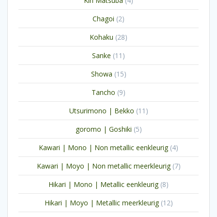
Kin Matsuba
4
producten
2
Chagoi
2
producten
28
Kohaku
28
producten
11
Sanke
11
producten
15
Showa
15
producten
9
Tancho
9
producten
11
Utsurimono | Bekko
11
producten
5
goromo | Goshiki
5
producten
4
Kawari | Mono | Non metallic eenkleurig
4
producten
7
Kawari | Moyo | Non metallic meerkleurig
7
producten
8
Hikari | Mono | Metallic eenkleurig
8
producten
12
Hikari | Moyo | Metallic meerkleurig
12
producten