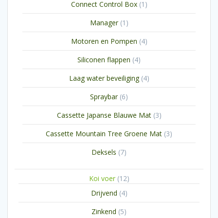
1
Connect Control Box
1
product
1
Manager
1
product
4
Motoren en Pompen
4
producten
4
Siliconen flappen
4
producten
4
Laag water beveiliging
4
producten
6
Spraybar
6
producten
3
Cassette Japanse Blauwe Mat
3
producten
3
Cassette Mountain Tree Groene Mat
3
producten
7
Deksels
7
producten
12
Koi voer
12
producten
4
Drijvend
4
producten
5
Zinkend
5