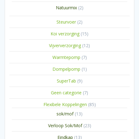
producten
2
Natuurmix
2
producten
2
Steurvoer
2
producten
15
Koi verzorging
15
producten
12
Vijververzorging
12
producten
7
Warmtepomp
7
producten
1
Dompelpomp
1
product
9
SuperTab
9
producten
7
Geen categorie
7
producten
85
Flexibele Koppelingen
85
producten
13
sok/mof
13
producten
23
Verloop Sok/Mof
23
producten
13
Eindkap
13