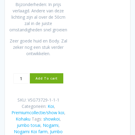
Bijzonderheden: In prijs
verlaagd. Andere van deze
lichting zijn al over de 50cm
zal in de juiste
omstandigheden snel groeien
Zeer goede huid en Body. Zal
zeker nog een stuk verder
ontwikkelen.
Nogami
Add To cart
Jumbo
Tosai
Kohaku
SKU:
VSG73729-1-1-1
(2025)
Categorieën:
Koi
,
aantal
Premiumcollectie/show koi
,
Kohaku
Tags:
showkoi
,
jumbo tosai
,
Nogami
,
Nogami Koi farm
,
Jumbo