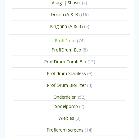
4
Asagi | Shusui
4
producten
16
Doitsu (A & B)
16
producten
5
Kinginrin (A & B)
5
producten
74
ProfiDrum
74
producten
8
ProfiDrum Eco
8
producten
15
ProfiDrum CombiBio
15
producten
9
Profidrum Stainless
9
producten
4
ProfiDrum BioFilter
4
producten
52
Onderdelen
52
producten
2
Spoelpomp
2
producten
3
Wieltjes
3
producten
14
Profidrum screens
14
producten