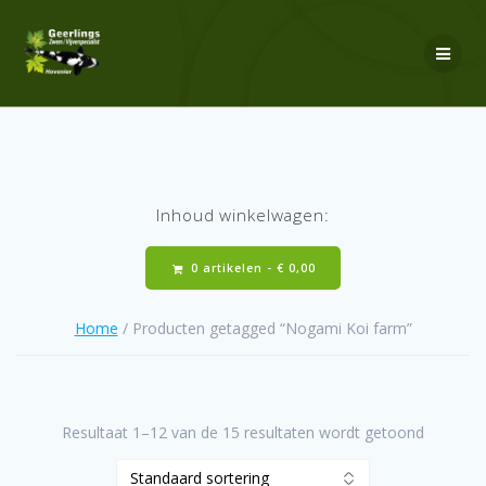
Ga
naar
de
inhoud
Inhoud winkelwagen:
0 artikelen -
€
0,00
Home
/ Producten getagged “Nogami Koi farm”
Resultaat 1–12 van de 15 resultaten wordt getoond