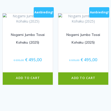
Aanbieding!
Aanbieding!
Nogami Jumbo Tosai
Nogami Jumbo Tosai
Kohaku (2025)
Kohaku (2025)
Oorspronkelijke
Huidige
Oorspronkelijke
Huidige
€
495,00
€
495,00
€
595,00
€
595,00
prijs
prijs
prijs
prijs
was:
is:
was:
is:
€ 595,00.
€ 495,00.
€ 595,00.
€ 495,0
ADD TO CART
ADD TO CART