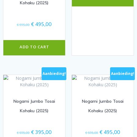
Kohaku (2025)
Oorspronkelijke
Huidige
€
495,00
€
595,00
prijs
prijs
was:
is:
€ 595,00.
€ 495,00.
ADD TO CART
Aanbieding!
Aanbieding!
Nogami Jumbo Tosai
Nogami Jumbo Tosai
Kohaku (2025)
Kohaku (2025)
Oorspronkelijke
Huidige
Oorspronkelijke
Huidige
€
395,00
€
495,00
€
595,00
€
595,00