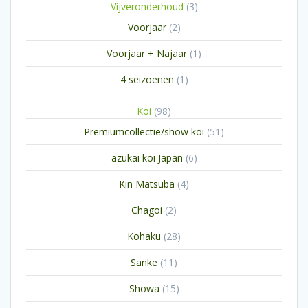
3
Vijveronderhoud
3
producten
2
Voorjaar
2
producten
1
Voorjaar + Najaar
1
product
1
4 seizoenen
1
product
98
Koi
98
producten
51
Premiumcollectie/show koi
51
producten
6
azukai koi Japan
6
producten
4
Kin Matsuba
4
producten
2
Chagoi
2
producten
28
Kohaku
28
producten
11
Sanke
11
producten
15
Showa
15
producten