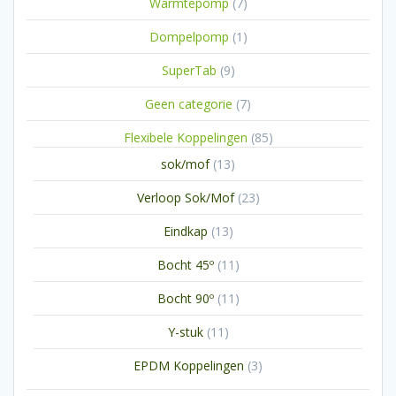
7
Warmtepomp
7
producten
1
Dompelpomp
1
product
9
SuperTab
9
producten
7
Geen categorie
7
producten
85
Flexibele Koppelingen
85
producten
13
sok/mof
13
producten
23
Verloop Sok/Mof
23
producten
13
Eindkap
13
producten
11
Bocht 45º
11
producten
11
Bocht 90º
11
producten
11
Y-stuk
11
producten
3
EPDM Koppelingen
3
producten