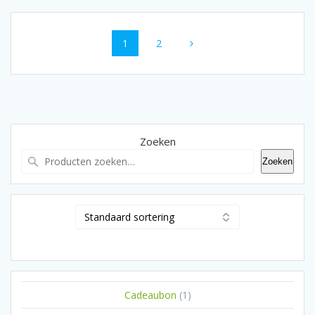
Berichten
Pagina
Pagina
1
2
navigatie
Zoeken
Zoeken
1
Cadeaubon
1
product