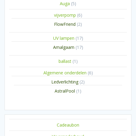
5
Auga
5
producten
6
vijverpomp
6
producten
2
FlowFriend
2
producten
17
UV lampen
17
producten
17
Amalgaam
17
producten
1
ballast
1
product
6
Algemene onderdelen
6
producten
2
Ledverlichting
2
producten
1
AstralPool
1
product
Cadeaubon