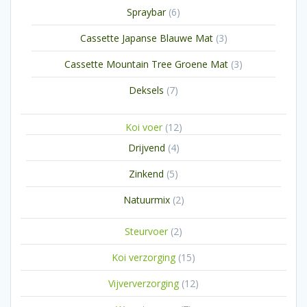
6
Spraybar
6
producten
3
Cassette Japanse Blauwe Mat
3
producten
3
Cassette Mountain Tree Groene Mat
3
producten
7
Deksels
7
producten
12
Koi voer
12
producten
4
Drijvend
4
producten
5
Zinkend
5
producten
2
Natuurmix
2
producten
2
Steurvoer
2
producten
15
Koi verzorging
15
producten
12
Vijververzorging
12
producten