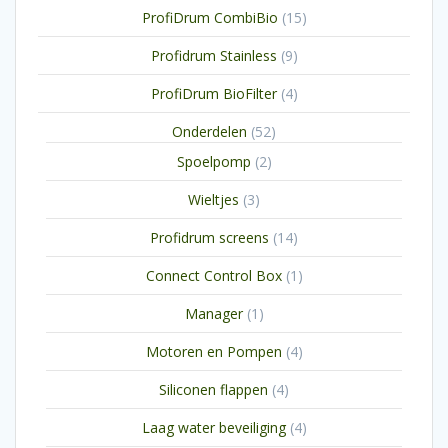
15
ProfiDrum CombiBio
15
producten
9
Profidrum Stainless
9
producten
4
ProfiDrum BioFilter
4
producten
52
Onderdelen
52
producten
2
Spoelpomp
2
producten
3
Wieltjes
3
producten
14
Profidrum screens
14
producten
1
Connect Control Box
1
product
1
Manager
1
product
4
Motoren en Pompen
4
producten
4
Siliconen flappen
4
producten
4
Laag water beveiliging
4
producten