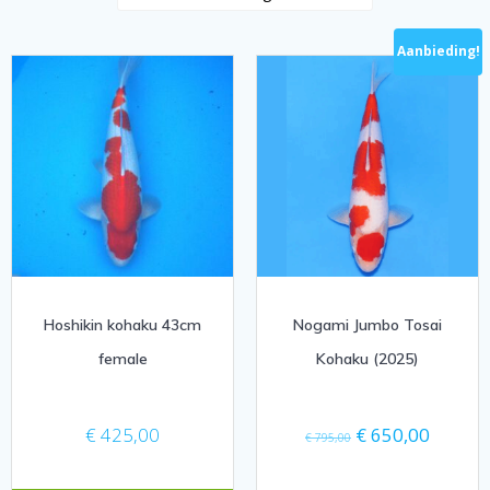
Aanbieding!
Hoshikin kohaku 43cm
Nogami Jumbo Tosai
female
Kohaku (2025)
Oorspronkelijke
Huidige
€
425,00
€
650,00
€
795,00
prijs
prijs
was:
is: