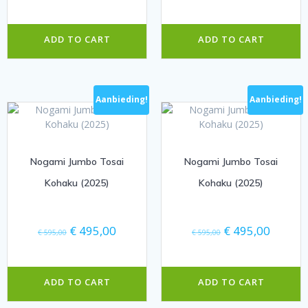
prijs
prijs
prijs
prijs
was:
is:
was:
is:
€ 595,00.
€ 395,00.
€ 595,00.
€ 495,0
ADD TO CART
ADD TO CART
Aanbieding!
Aanbieding!
Nogami Jumbo Tosai
Nogami Jumbo Tosai
Kohaku (2025)
Kohaku (2025)
Oorspronkelijke
Huidige
Oorspronkelijke
Huidige
€
495,00
€
495,00
€
595,00
€
595,00
prijs
prijs
prijs
prijs
was:
is:
was:
is:
€ 595,00.
€ 495,00.
€ 595,00.
€ 495,0
ADD TO CART
ADD TO CART