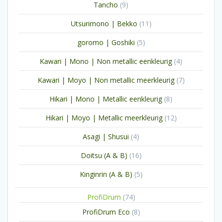
9
Tancho
9
producten
11
Utsurimono | Bekko
11
producten
5
goromo | Goshiki
5
producten
4
Kawari | Mono | Non metallic eenkleurig
4
producten
7
Kawari | Moyo | Non metallic meerkleurig
7
producten
8
Hikari | Mono | Metallic eenkleurig
8
producten
12
Hikari | Moyo | Metallic meerkleurig
12
producten
4
Asagi | Shusui
4
producten
16
Doitsu (A & B)
16
producten
5
Kinginrin (A & B)
5
producten
74
ProfiDrum
74
producten
8
ProfiDrum Eco
8
producten