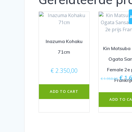
A
Inazuma Kohaku
Kin Matsuba
71cm
Ogata San
Female 2e p
€
2.350,00
Oors
€
1.6
€
1.950,00
Frankrij
prijs
was:
ADD TO CART
€ 1.9
ADD TO C