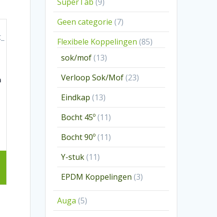
9
SuperTab
9
producten
7
Geen categorie
7
producten
85
Flexibele Koppelingen
85
producten
13
sok/mof
13
producten
23
Verloop Sok/Mof
23
m
producten
13
Eindkap
13
producten
11
Bocht 45º
11
producten
11
Bocht 90º
11
producten
11
Y-stuk
11
producten
3
EPDM Koppelingen
3
producten
5
Auga
5
producten