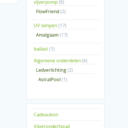
6
vijverpomp
6
producten
2
FlowFriend
2
producten
17
UV lampen
17
producten
17
Amalgaam
17
producten
1
ballast
1
product
6
Algemene onderdelen
6
producten
2
Ledverlichting
2
producten
1
AstralPool
1
product
Cadeaubon
Vijveronderhoud