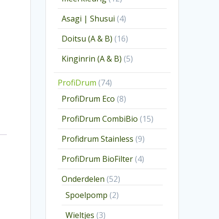
producten
4
Asagi | Shusui
4
producten
16
Doitsu (A & B)
16
producten
5
Kinginrin (A & B)
5
producten
74
ProfiDrum
74
producten
8
ProfiDrum Eco
8
producten
15
ProfiDrum CombiBio
15
producten
9
Profidrum Stainless
9
producten
4
ProfiDrum BioFilter
4
producten
52
Onderdelen
52
producten
2
Spoelpomp
2
producten
3
Wieltjes
3