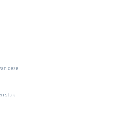
0.
 van deze
en stuk