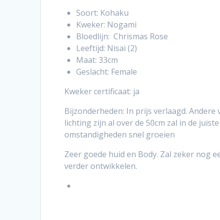
was:
is:
Soort: Kohaku
€ 795,00.
€ 650,0
Kweker: Nogami
Bloedlijn: Chrismas Rose
Leeftijd: Nisai (2)
Maat: 33cm
Geslacht: Female
Kweker certificaat: ja
Bijzonderheden: In prijs verlaagd. Andere
lichting zijn al over de 50cm zal in de juiste
omstandigheden snel groeien
Zeer goede huid en Body. Zal zeker nog e
verder ontwikkelen.