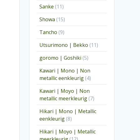
producten
11
Sanke
11
producten
15
Showa
15
producten
9
Tancho
9
producten
11
Utsurimono | Bekko
11
producten
5
goromo | Goshiki
5
producten
Kawari | Mono | Non
4
metallic eenkleurig
4
producten
Kawari | Moyo | Non
7
metallic meerkleurig
7
producten
Hikari | Mono | Metallic
8
eenkleurig
8
producten
Hikari | Moyo | Metallic
12
meerkleurig
12