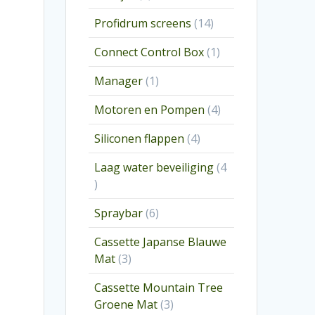
producten
14
Profidrum screens
14
producten
1
Connect Control Box
1
product
1
Manager
1
product
4
Motoren en Pompen
4
producten
4
Siliconen flappen
4
producten
Laag water beveiliging
4
4
producten
6
Spraybar
6
producten
Cassette Japanse Blauwe
3
Mat
3
producten
Cassette Mountain Tree
3
Groene Mat
3