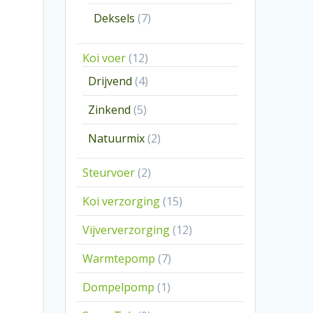
producten
7
Deksels
7
producten
12
Koi voer
12
producten
4
Drijvend
4
producten
5
Zinkend
5
producten
2
Natuurmix
2
producten
2
Steurvoer
2
producten
15
Koi verzorging
15
producten
12
Vijververzorging
12
producten
7
Warmtepomp
7
producten
1
Dompelpomp
1
product