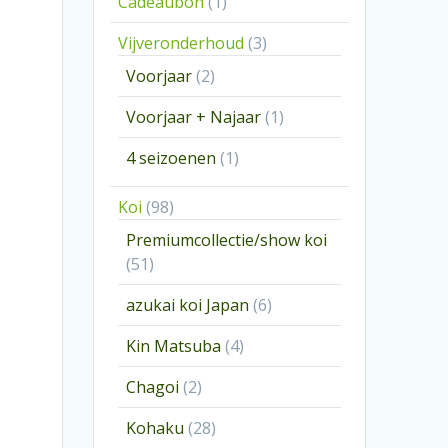
1
Cadeaubon
1
product
3
Vijveronderhoud
3
producten
2
Voorjaar
2
producten
1
Voorjaar + Najaar
1
product
1
4 seizoenen
1
product
98
Koi
98
producten
Premiumcollectie/show koi
51
51
producten
6
azukai koi Japan
6
producten
4
Kin Matsuba
4
producten
2
Chagoi
2
producten
28
Kohaku
28