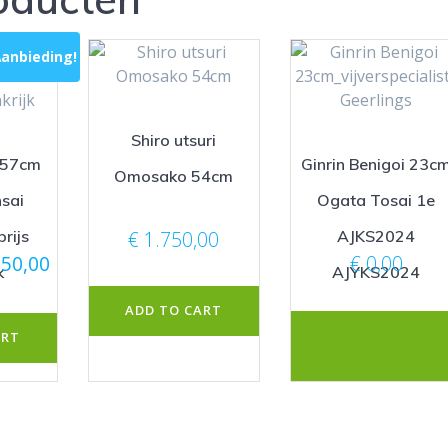
anbieding!
Shiro utsuri
 57cm
Ginrin Benigoi 23c
Omosako 54cm
sai
Ogata Tosai 1e
rijs
AJKS2024
€
1.750,00
pronkelijke
Huidige
50,00
€
0,00
k
AJYKS2024
prijs
is:
ADD TO CART
50,00.
€ 1.650,00.
ART