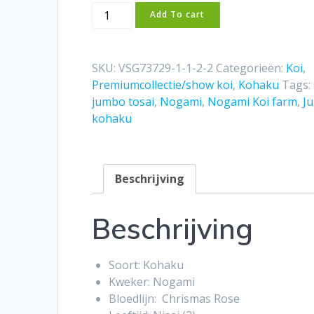
Nogami
Add To cart
Jumbo
Tosai
Kohaku
SKU:
VSG73729-1-1-2-2
Categorieën:
Koi
,
(2025)
Premiumcollectie/show koi
,
Kohaku
Tags:
aantal
jumbo tosai
,
Nogami
,
Nogami Koi farm
,
J
kohaku
Beschrijving
Beschrijving
Soort: Kohaku
Kweker: Nogami
Bloedlijn: Chrismas Rose