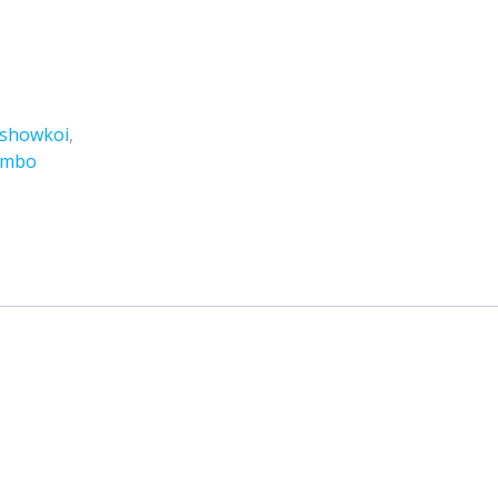
showkoi
,
umbo