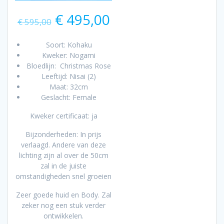
Oorspronkelijke
Huidige
€
495,00
€
595,00
prijs
prijs
was:
is:
Soort: Kohaku
€ 595,00.
€ 495,00.
Kweker: Nogami
Bloedlijn: Christmas Rose
Leeftijd: Nisai (2)
Maat: 32cm
Geslacht: Female
Kweker certificaat: ja
Bijzonderheden: In prijs
verlaagd. Andere van deze
lichting zijn al over de 50cm
zal in de juiste
omstandigheden snel groeien
Zeer goede huid en Body. Zal
zeker nog een stuk verder
ontwikkelen.