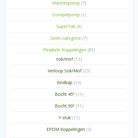
7
Warmtepomp
7
producten
1
Dompelpomp
1
product
9
SuperTab
9
producten
7
Geen categorie
7
producten
85
Flexibele Koppelingen
85
producten
13
sok/mof
13
producten
23
Verloop Sok/Mof
23
producten
13
Eindkap
13
producten
11
Bocht 45º
11
producten
11
Bocht 90º
11
producten
11
Y-stuk
11
producten
3
EPDM Koppelingen
3
producten