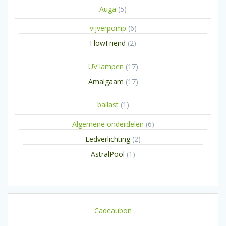
5
Auga
5
producten
6
vijverpomp
6
producten
2
FlowFriend
2
producten
17
UV lampen
17
producten
17
Amalgaam
17
producten
1
ballast
1
product
6
Algemene onderdelen
6
producten
2
Ledverlichting
2
producten
1
AstralPool
1
product
Cadeaubon