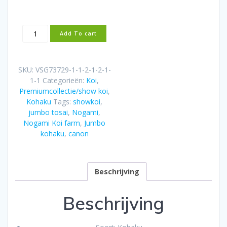
Nogami
Add To cart
Jumbo
Tosai
Kohaku
SKU:
VSG73729-1-1-2-1-2-1-
(2025)
1-1
Categorieën:
Koi
,
aantal
Premiumcollectie/show koi
,
Kohaku
Tags:
showkoi
,
jumbo tosai
,
Nogami
,
Nogami Koi farm
,
Jumbo
kohaku
,
canon
Beschrijving
Beschrijving