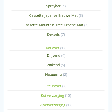
producten
6
Spraybar
6
producten
3
Cassette Japanse Blauwe Mat
3
producten
3
Cassette Mountain Tree Groene Mat
3
producten
7
Deksels
7
producten
12
Koi voer
12
producten
4
Drijvend
4
producten
5
Zinkend
5
producten
2
Natuurmix
2
producten
2
Steurvoer
2
producten
15
Koi verzorging
15
producten
12
Vijververzorging
12
producten