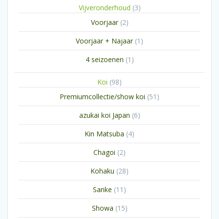
3
Vijveronderhoud
3
producten
2
Voorjaar
2
producten
1
Voorjaar + Najaar
1
product
1
4 seizoenen
1
product
98
Koi
98
producten
51
Premiumcollectie/show koi
51
producten
6
azukai koi Japan
6
producten
4
Kin Matsuba
4
producten
2
Chagoi
2
producten
28
Kohaku
28
producten
11
Sanke
11
producten
15
Showa
15
producten