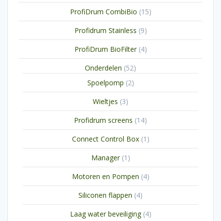
producten
15
ProfiDrum CombiBio
15
producten
9
Profidrum Stainless
9
producten
4
ProfiDrum BioFilter
4
producten
52
Onderdelen
52
producten
2
Spoelpomp
2
producten
3
Wieltjes
3
producten
14
Profidrum screens
14
producten
1
Connect Control Box
1
product
1
Manager
1
product
4
Motoren en Pompen
4
producten
4
Siliconen flappen
4
producten
4
Laag water beveiliging
4