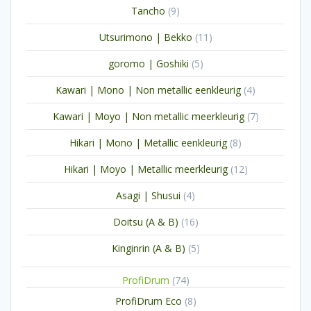
9
Tancho
9
producten
11
Utsurimono | Bekko
11
producten
5
goromo | Goshiki
5
producten
4
Kawari | Mono | Non metallic eenkleurig
4
producten
7
Kawari | Moyo | Non metallic meerkleurig
7
producten
8
Hikari | Mono | Metallic eenkleurig
8
producten
12
Hikari | Moyo | Metallic meerkleurig
12
producten
4
Asagi | Shusui
4
producten
16
Doitsu (A & B)
16
producten
5
Kinginrin (A & B)
5
producten
74
ProfiDrum
74
producten
8
ProfiDrum Eco
8