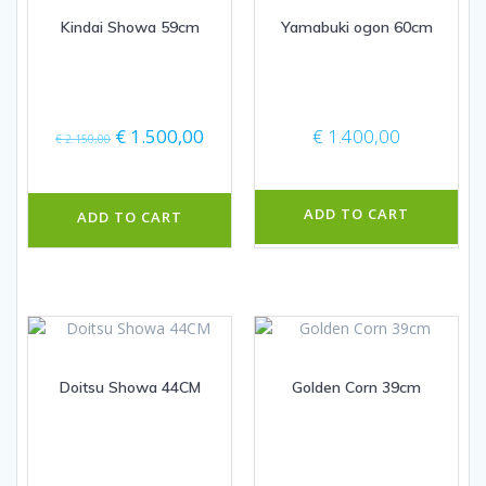
Kindai Showa 59cm
Yamabuki ogon 60cm
Oorspronkelijke
Huidige
€
1.500,00
€
1.400,00
€
2.150,00
prijs
prijs
was:
is:
€ 2.150,00.
€ 1.500,00.
ADD TO CART
ADD TO CART
Doitsu Showa 44CM
Golden Corn 39cm