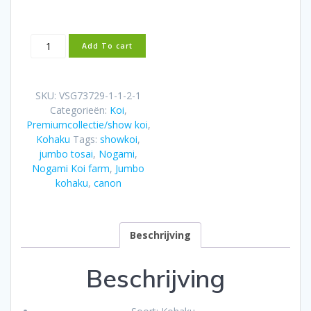
Nogami
Add To cart
Jumbo
Tosai
Kohaku
SKU:
VSG73729-1-1-2-1
(2025)
Categorieën:
Koi
,
aantal
Premiumcollectie/show koi
,
Kohaku
Tags:
showkoi
,
jumbo tosai
,
Nogami
,
Nogami Koi farm
,
Jumbo
kohaku
,
canon
Beschrijving
Beschrijving