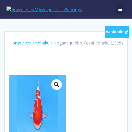
Ga
naar
de
inhoud
Aanbieding!
Home
/
Koi
/
Kohaku
/ Nogami Jumbo Tosai Kohaku (2025)