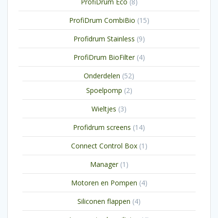
8
ProfiDrum Eco
8
producten
15
ProfiDrum CombiBio
15
producten
9
Profidrum Stainless
9
producten
4
ProfiDrum BioFilter
4
producten
52
Onderdelen
52
producten
2
Spoelpomp
2
producten
3
Wieltjes
3
producten
14
Profidrum screens
14
producten
1
Connect Control Box
1
product
1
Manager
1
product
4
Motoren en Pompen
4
producten
4
Siliconen flappen
4
producten