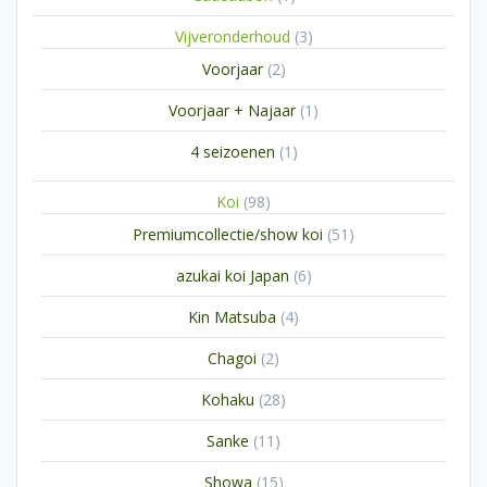
product
3
Vijveronderhoud
3
producten
2
Voorjaar
2
producten
1
Voorjaar + Najaar
1
product
1
4 seizoenen
1
product
98
Koi
98
producten
51
Premiumcollectie/show koi
51
producten
6
azukai koi Japan
6
producten
4
Kin Matsuba
4
producten
2
Chagoi
2
producten
28
Kohaku
28
producten
11
Sanke
11
producten
15
Showa
15