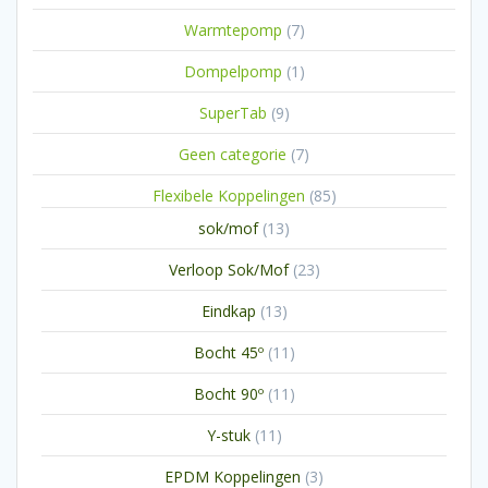
producten
7
Warmtepomp
7
producten
1
Dompelpomp
1
product
9
SuperTab
9
producten
7
Geen categorie
7
producten
85
Flexibele Koppelingen
85
producten
13
sok/mof
13
producten
23
Verloop Sok/Mof
23
producten
13
Eindkap
13
producten
11
Bocht 45º
11
producten
11
Bocht 90º
11
producten
11
Y-stuk
11
producten
3
EPDM Koppelingen
3