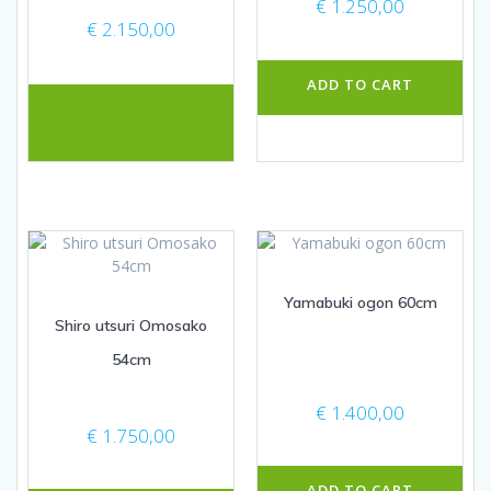
€
1.250,00
€
2.150,00
ADD TO CART
Yamabuki ogon 60cm
Shiro utsuri Omosako
54cm
€
1.400,00
€
1.750,00
ADD TO CART