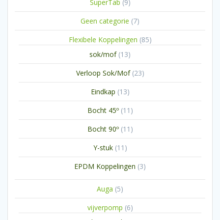
9
SuperTab
9
producten
7
Geen categorie
7
producten
85
Flexibele Koppelingen
85
producten
13
sok/mof
13
producten
23
Verloop Sok/Mof
23
producten
13
Eindkap
13
producten
11
Bocht 45º
11
producten
11
Bocht 90º
11
producten
11
Y-stuk
11
producten
3
EPDM Koppelingen
3
producten
5
Auga
5
producten
6
vijverpomp
6
producten