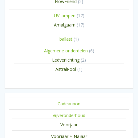
2
FlowFriend
2
producten
17
UV lampen
17
producten
17
Amalgaam
17
producten
1
ballast
1
product
6
Algemene onderdelen
6
producten
2
Ledverlichting
2
producten
1
AstralPool
1
product
Cadeaubon
Vijveronderhoud
Voorjaar
Voorjaar + Najaar