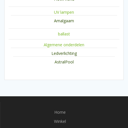
UV lampen
Amalgaam
ballast
Algemene onderdelen
Ledverlichting
AstralPool
Home
Winkel