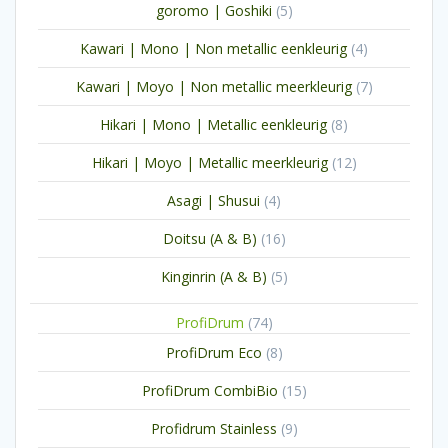
5
goromo | Goshiki
5
producten
4
Kawari | Mono | Non metallic eenkleurig
4
producten
7
Kawari | Moyo | Non metallic meerkleurig
7
producten
8
Hikari | Mono | Metallic eenkleurig
8
producten
12
Hikari | Moyo | Metallic meerkleurig
12
producten
4
Asagi | Shusui
4
producten
16
Doitsu (A & B)
16
producten
5
Kinginrin (A & B)
5
producten
74
ProfiDrum
74
producten
8
ProfiDrum Eco
8
producten
15
ProfiDrum CombiBio
15
producten
9
Profidrum Stainless
9