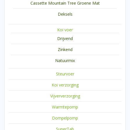
Cassette Mountain Tree Groene Mat
Deksels
Koi voer
Drijvend
Zinkend
Natuurmix
Steurvoer
Koi verzorging
Vijververzorging
Warmtepomp
Dompelpomp
SuperTab