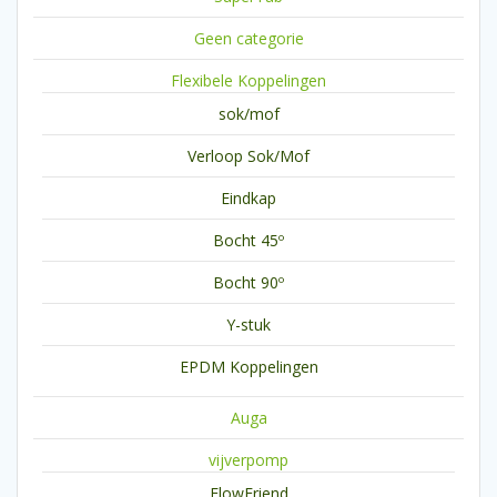
Geen categorie
Flexibele Koppelingen
sok/mof
Verloop Sok/Mof
Eindkap
Bocht 45º
Bocht 90º
Y-stuk
EPDM Koppelingen
Auga
vijverpomp
FlowFriend