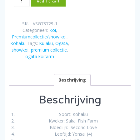
Add To cart
SFF
Kohaku
69cm
SKU:
VSG73729-1
Breeders
Categorieën:
Koi
,
Adult
Premiumcollectie/show koi
,
Champion
Kohaku
Tags:
Kujaku
,
Ogata
,
Online
showkoi
,
premium collectie
,
Koishow
ogata koifarm
aantal
Beschrijving
Beschrijving
Soort: Kohaku
Kweker: Sakai Fish Farm
Bloedlijn: Second Love
Leeftijd: Yonsai (4)