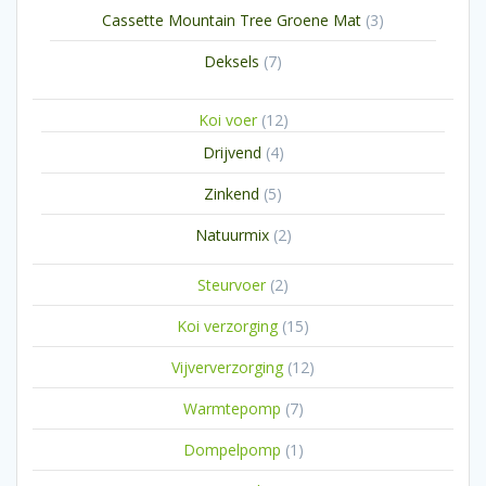
producten
3
Cassette Mountain Tree Groene Mat
3
producten
7
Deksels
7
producten
12
Koi voer
12
producten
4
Drijvend
4
producten
5
Zinkend
5
producten
2
Natuurmix
2
producten
2
Steurvoer
2
producten
15
Koi verzorging
15
producten
12
Vijververzorging
12
producten
7
Warmtepomp
7
producten
1
Dompelpomp
1
product