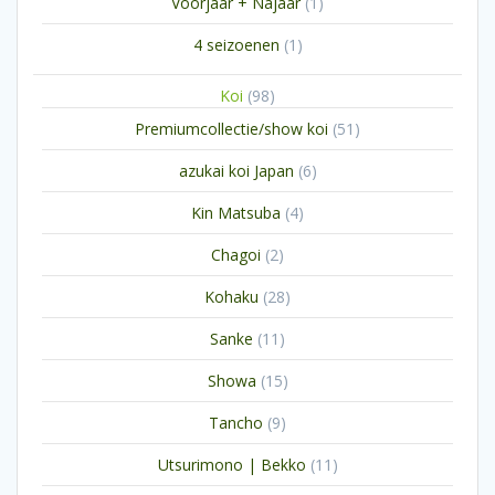
1
Voorjaar + Najaar
1
product
1
4 seizoenen
1
product
98
Koi
98
producten
51
Premiumcollectie/show koi
51
producten
6
azukai koi Japan
6
producten
4
Kin Matsuba
4
producten
2
Chagoi
2
producten
28
Kohaku
28
producten
11
Sanke
11
producten
15
Showa
15
producten
9
Tancho
9
producten
11
Utsurimono | Bekko
11
producten