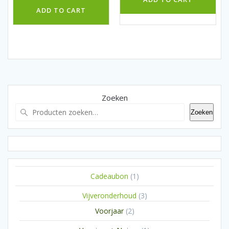
ADD TO CART
Zoeken
Zoeken
1
Cadeaubon
1
product
3
Vijveronderhoud
3
producten
2
Voorjaar
2
producten