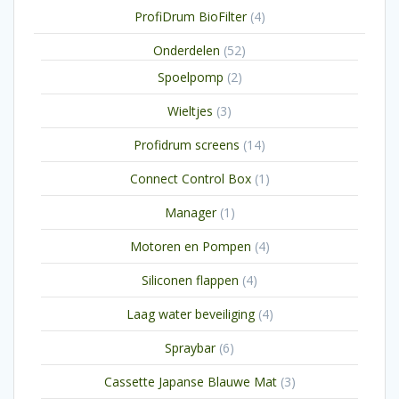
producten
4
ProfiDrum BioFilter
4
producten
52
Onderdelen
52
producten
2
Spoelpomp
2
producten
3
Wieltjes
3
producten
14
Profidrum screens
14
producten
1
Connect Control Box
1
product
1
Manager
1
product
4
Motoren en Pompen
4
producten
4
Siliconen flappen
4
producten
4
Laag water beveiliging
4
producten
6
Spraybar
6
producten
3
Cassette Japanse Blauwe Mat
3