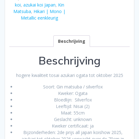
koi
,
azukai koi Japan
,
Kin
prijs
Matsuba
,
Hikari | Mono |
All
Metallic eenkleurig
Japan
Koishow
aantal
Beschrijving
Beschrijving
hogere kwaliteit tosai azukari ogata tot oktober 2025
Soort: Gin matsuba / silverfox
Kweker: Ogata
Bloedlijn: Silverfox
Leeftijd: Nisai (2)
Maat: 55cm
Geslacht: unknown
Kweker certificaat: ja
Bijzonderheden: 2de prijs all japan koishow 2025,
azukari tot oktober 2026 verwacht over de 70cm in