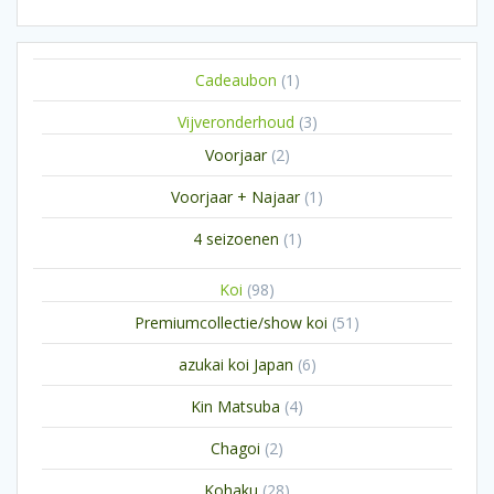
1
Cadeaubon
1
product
3
Vijveronderhoud
3
producten
2
Voorjaar
2
producten
1
Voorjaar + Najaar
1
product
1
4 seizoenen
1
product
98
Koi
98
producten
51
Premiumcollectie/show koi
51
producten
6
azukai koi Japan
6
producten
4
Kin Matsuba
4
producten
2
Chagoi
2
producten
28
Kohaku
28