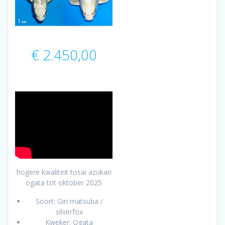
€
2.450,00
hogere kwaliteit tosai azukari
ogata tot oktober 2025
Soort: Gin matsuba /
silverfox
Kweker: Ogata