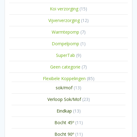
producten
15
Koi verzorging
15
producten
12
Vijververzorging
12
producten
7
Warmtepomp
7
producten
1
Dompelpomp
1
product
9
SuperTab
9
producten
7
Geen categorie
7
producten
85
Flexibele Koppelingen
85
producten
13
sok/mof
13
producten
23
Verloop Sok/Mof
23
producten
13
Eindkap
13
producten
11
Bocht 45º
11
producten
11
Bocht 90º
11