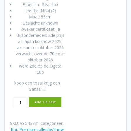
Bloedlijn: Silverfox
Leeftijd: Nisai (2)
Maat: 55cm
Geslacht: unknown
Kweker certificaat: ja
Bijzonderheden: 2de prijs
all japan koishow 2025,
azukari tot oktober 2026
verwacht over de 70cm in
oktober 2026
werd 2de op de Ogata
Cup
koop een tosai krijg een
Sansai !!!
Silverfox
Add To cart
22cm
Ogata
incl.
SKU:
VSG45731
Categorieën:
azukari
Koi
,
Premiumcollectie/show
2e