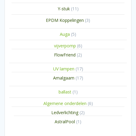
producten
11
Y-stuk
11
producten
3
EPDM Koppelingen
3
producten
5
Auga
5
producten
6
vijverpomp
6
producten
2
FlowFriend
2
producten
17
UV lampen
17
producten
17
Amalgaam
17
producten
1
ballast
1
product
6
Algemene onderdelen
6
producten
2
Ledverlichting
2
producten
1
AstralPool
1
product