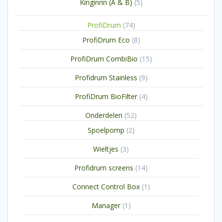
5
Kinginrin (A & B)
5
producten
74
ProfiDrum
74
producten
8
ProfiDrum Eco
8
producten
15
ProfiDrum CombiBio
15
producten
9
Profidrum Stainless
9
producten
4
ProfiDrum BioFilter
4
producten
52
Onderdelen
52
producten
2
Spoelpomp
2
producten
3
Wieltjes
3
producten
14
Profidrum screens
14
producten
1
Connect Control Box
1
product
1
Manager
1
product