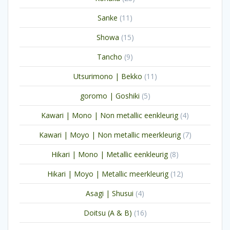
producten
11
Sanke
11
producten
15
Showa
15
producten
9
Tancho
9
producten
11
Utsurimono | Bekko
11
producten
5
goromo | Goshiki
5
producten
4
Kawari | Mono | Non metallic eenkleurig
4
producten
7
Kawari | Moyo | Non metallic meerkleurig
7
producten
8
Hikari | Mono | Metallic eenkleurig
8
producten
12
Hikari | Moyo | Metallic meerkleurig
12
producten
4
Asagi | Shusui
4
producten
16
Doitsu (A & B)
16
producten