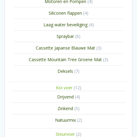
4
Motoren en Pompen
4
producten
4
Siliconen flappen
4
producten
4
Laag water beveiliging
4
producten
6
Spraybar
6
producten
3
Cassette Japanse Blauwe Mat
3
producten
3
Cassette Mountain Tree Groene Mat
3
producten
7
Deksels
7
producten
12
Koi voer
12
producten
4
Drijvend
4
producten
5
Zinkend
5
producten
2
Natuurmix
2
producten
2
Steurvoer
2