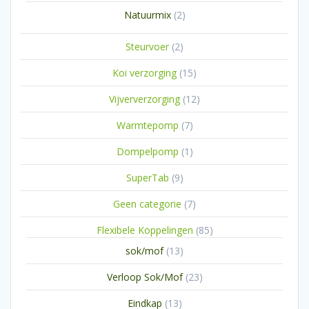
producten
2
Natuurmix
2
producten
2
Steurvoer
2
producten
15
Koi verzorging
15
producten
12
Vijververzorging
12
producten
7
Warmtepomp
7
producten
1
Dompelpomp
1
product
9
SuperTab
9
producten
7
Geen categorie
7
producten
85
Flexibele Koppelingen
85
producten
13
sok/mof
13
producten
23
Verloop Sok/Mof
23
producten
13
Eindkap
13