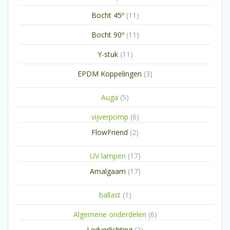
producten
11
Bocht 45º
11
producten
11
Bocht 90º
11
producten
11
Y-stuk
11
producten
3
EPDM Koppelingen
3
producten
5
Auga
5
producten
6
vijverpomp
6
producten
2
FlowFriend
2
producten
17
UV lampen
17
producten
17
Amalgaam
17
producten
1
ballast
1
product
6
Algemene onderdelen
6
producten
2
Ledverlichting
2