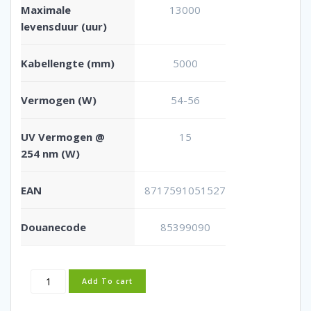
Maximale
13000
levensduur (uur)
Kabellengte (mm)
5000
Vermogen (W)
54-56
UV Vermogen @
15
254 nm (W)
EAN
8717591051527
Douanecode
85399090
UvC
Add To cart
Super
UV