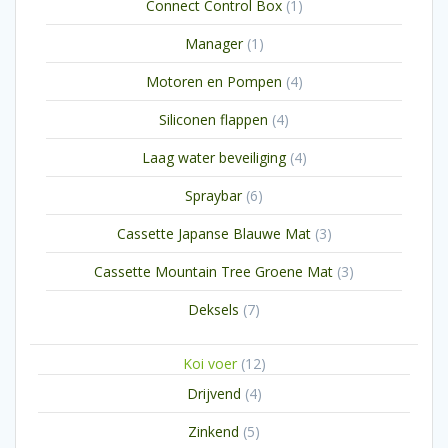
1
Connect Control Box
1
product
1
Manager
1
product
4
Motoren en Pompen
4
producten
4
Siliconen flappen
4
producten
4
Laag water beveiliging
4
producten
6
Spraybar
6
producten
3
Cassette Japanse Blauwe Mat
3
producten
3
Cassette Mountain Tree Groene Mat
3
producten
7
Deksels
7
producten
12
Koi voer
12
producten
4
Drijvend
4
producten
5
Zinkend
5