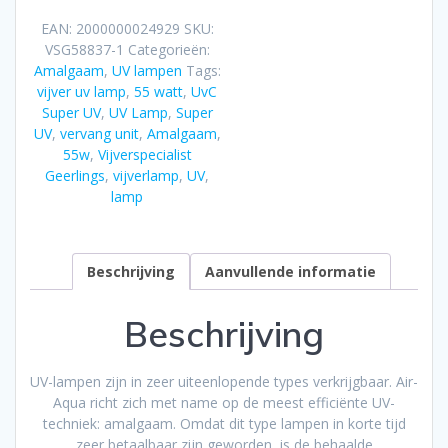
Amalgaam
EAN:
2000000024929
SKU:
55W
VSG58837-1
Categorieën:
vervang
Amalgaam
,
UV lampen
Tags:
unit
vijver uv lamp
,
55 watt
,
UvC
aantal
Super UV
,
UV Lamp
,
Super
UV
,
vervang unit
,
Amalgaam
,
55w
,
Vijverspecialist
Geerlings
,
vijverlamp
,
UV
,
lamp
Beschrijving
Aanvullende informatie
Beschrijving
UV-lampen zijn in zeer uiteenlopende types verkrijgbaar. Air-
Aqua richt zich met name op de meest efficiënte UV-
techniek: amalgaam. Omdat dit type lampen in korte tijd
zeer betaalbaar zijn geworden, is de behaalde