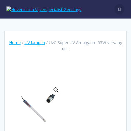
Ga
naar
de
inhoud
Home
/
UV lampen
/ UvC Super UV Amalgaam 55W vervang
unit