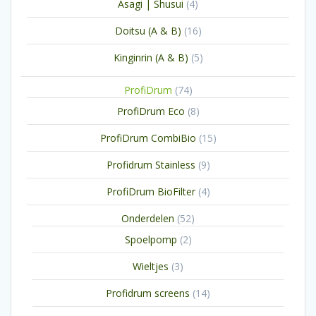
4
Asagi | Shusui
4
producten
16
Doitsu (A & B)
16
producten
5
Kinginrin (A & B)
5
producten
74
ProfiDrum
74
producten
8
ProfiDrum Eco
8
producten
15
ProfiDrum CombiBio
15
producten
9
Profidrum Stainless
9
producten
4
ProfiDrum BioFilter
4
producten
52
Onderdelen
52
producten
2
Spoelpomp
2
producten
3
Wieltjes
3
producten
14
Profidrum screens
14
producten