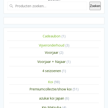
Zoeken
1
Cadeaubon
1
product
3
Vijveronderhoud
3
producten
2
Voorjaar
2
producten
1
Voorjaar + Najaar
1
product
1
4 seizoenen
1
product
98
Koi
98
producten
51
Premiumcollectie/show koi
51
producten
6
azukai koi Japan
6
producten
4
Kin Matsuba
4