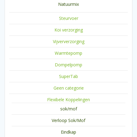
Natuurmix
Steurvoer
Koi verzorging
Vijververzorging
Warmtepomp
Dompelpomp
SuperTab
Geen categorie
Flexibele Koppelingen
sok/mof
Verloop Sok/Mof
Eindkap