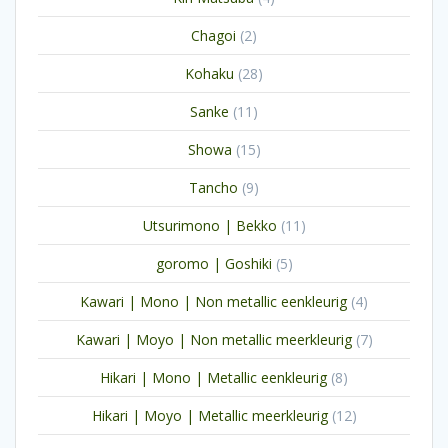
producten
2
Chagoi
2
producten
28
Kohaku
28
producten
11
Sanke
11
producten
15
Showa
15
producten
9
Tancho
9
producten
11
Utsurimono | Bekko
11
producten
5
goromo | Goshiki
5
producten
4
Kawari | Mono | Non metallic eenkleurig
4
producten
7
Kawari | Moyo | Non metallic meerkleurig
7
producten
8
Hikari | Mono | Metallic eenkleurig
8
producten
12
Hikari | Moyo | Metallic meerkleurig
12
producten