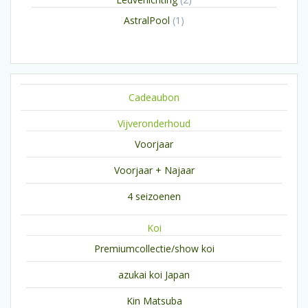
producten
1
AstralPool
1
product
Cadeaubon
Vijveronderhoud
Voorjaar
Voorjaar + Najaar
4 seizoenen
Koi
Premiumcollectie/show koi
azukai koi Japan
Kin Matsuba