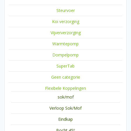
Steurvoer
Koi verzorging
Vijververzorging
Warmtepomp
Dompelpomp
SuperTab
Geen categorie
Flexibele Koppelingen
sok/mof
Verloop Sok/Mof
Eindkap
Bocht 45º