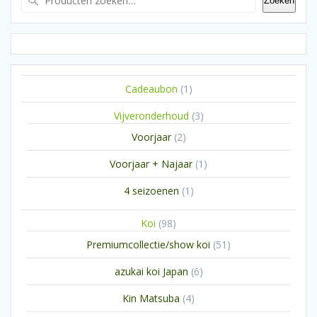
Zoeken
1
Cadeaubon
1
product
3
Vijveronderhoud
3
producten
2
Voorjaar
2
producten
1
Voorjaar + Najaar
1
product
1
4 seizoenen
1
product
98
Koi
98
producten
51
Premiumcollectie/show koi
51
producten
6
azukai koi Japan
6
producten
4
Kin Matsuba
4
producten