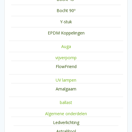
Bocht 90º
Y-stuk
EPDM Koppelingen
Auga
vijverpomp
FlowFriend
UV lampen
Amalgaam
ballast
Algemene onderdelen
Ledverlichting
AstralPool