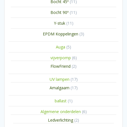
11
Bocht 45º
11
producten
11
Bocht 90º
11
producten
11
Y-stuk
11
producten
3
EPDM Koppelingen
3
producten
5
Auga
5
producten
6
vijverpomp
6
producten
2
FlowFriend
2
producten
17
UV lampen
17
producten
17
Amalgaam
17
producten
1
ballast
1
product
6
Algemene onderdelen
6
producten
2
Ledverlichting
2
producten