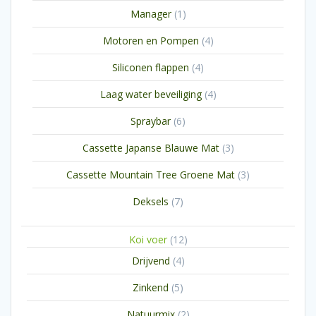
product
1
Manager
1
product
4
Motoren en Pompen
4
producten
4
Siliconen flappen
4
producten
4
Laag water beveiliging
4
producten
6
Spraybar
6
producten
3
Cassette Japanse Blauwe Mat
3
producten
3
Cassette Mountain Tree Groene Mat
3
producten
7
Deksels
7
producten
12
Koi voer
12
producten
4
Drijvend
4
producten
5
Zinkend
5
producten
2
Natuurmix
2