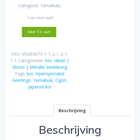
Categorie: Yamabuki,
1 op voorraad
Yamabuki
Add To cart
Ogon
30cm
Ogata
SKU:
VSG63673-1-1-2-1-2-1-
Tosai
1-1
Categorieën:
Koi
,
Hikari |
1e
Mono | Metallic eenkleurig
prijs
Tags:
koi
,
Vijverspecialist
BKS
Geerlings
,
Yamabuki
,
Ogon
,
2024
Japanse koi
aantal
Beschrijving
Beschrijving