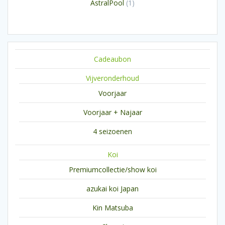
1
AstralPool
1
product
Cadeaubon
Vijveronderhoud
Voorjaar
Voorjaar + Najaar
4 seizoenen
Koi
Premiumcollectie/show koi
azukai koi Japan
Kin Matsuba