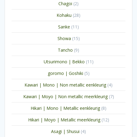
2
Chagoi
2
producten
28
Kohaku
28
producten
11
Sanke
11
producten
15
Showa
15
producten
9
Tancho
9
producten
11
Utsurimono | Bekko
11
producten
5
goromo | Goshiki
5
producten
4
Kawari | Mono | Non metallic eenkleurig
4
producten
7
Kawari | Moyo | Non metallic meerkleurig
7
producten
8
Hikari | Mono | Metallic eenkleurig
8
producten
12
Hikari | Moyo | Metallic meerkleurig
12
producten
4
Asagi | Shusui
4