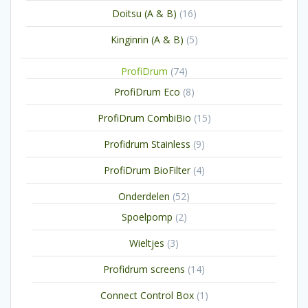
producten
16
Doitsu (A & B)
16
producten
5
Kinginrin (A & B)
5
producten
74
ProfiDrum
74
producten
8
ProfiDrum Eco
8
producten
15
ProfiDrum CombiBio
15
producten
9
Profidrum Stainless
9
producten
4
ProfiDrum BioFilter
4
producten
52
Onderdelen
52
producten
2
Spoelpomp
2
producten
3
Wieltjes
3
producten
14
Profidrum screens
14
producten
1
Connect Control Box
1