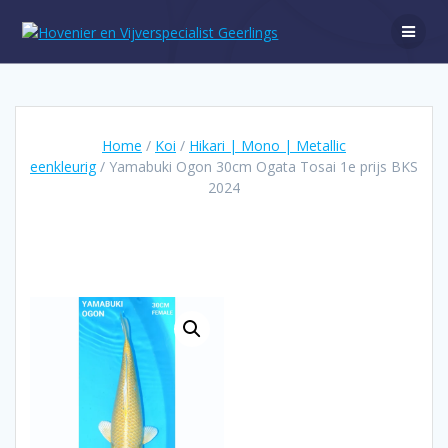
Ga
naar
de
inhoud
Home
/
Koi
/
Hikari | Mono | Metallic
eenkleurig
/ Yamabuki Ogon 30cm Ogata Tosai 1e prijs BKS
2024