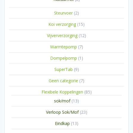
producten
2
Steurvoer
2
producten
15
Koi verzorging
15
producten
12
Vijververzorging
12
producten
7
Warmtepomp
7
producten
1
Dompelpomp
1
product
9
SuperTab
9
producten
7
Geen categorie
7
producten
85
Flexibele Koppelingen
85
producten
13
sok/mof
13
producten
23
Verloop Sok/Mof
23
producten
13
Eindkap
13
producten