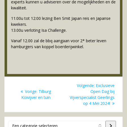
experts kunnen u adviseren over de mogelijkheden en de
kwaliteit.
11:00u tot 12:00 lezing Ben Smit Japan reis en Japanse
kwekers.
13.00u verloting Isa Challenge.
Vanaf 12.00 zal de bbq aangaan voor 2* beter leven
hamburgers van koppel boerderijwinkel.
Bericht
Volgend
Volgende:
Exclusieve
navigatie
Vorig
bericht:
Vorige:
Tilburg
Open Dag bij
bericht:
Koivijver en tuin
Vijverspecialist Geerlings
op 4 Mei 2024!
Een