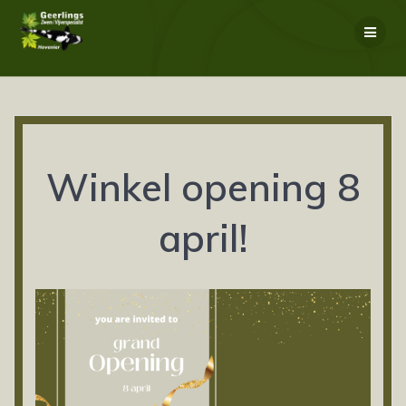
Ga
naar
de
inhoud
Winkel opening 8
april!