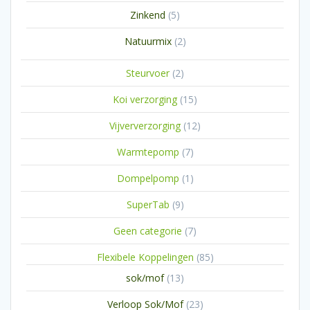
producten
5
Zinkend
5
producten
2
Natuurmix
2
producten
2
Steurvoer
2
producten
15
Koi verzorging
15
producten
12
Vijververzorging
12
producten
7
Warmtepomp
7
producten
1
Dompelpomp
1
product
9
SuperTab
9
producten
7
Geen categorie
7
producten
85
Flexibele Koppelingen
85
producten
13
sok/mof
13
producten
23
Verloop Sok/Mof
23