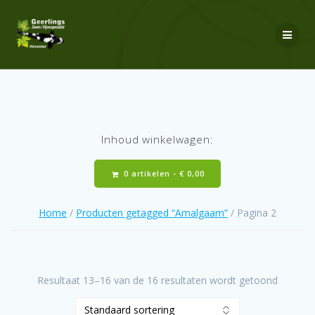
Ga
naar
de
inhoud
Inhoud winkelwagen:
0 artikelen -
€
0,00
Home
/
Producten getagged “Amalgaam”
/ Pagina 2
Resultaat 13–16 van de 16 resultaten wordt getoond