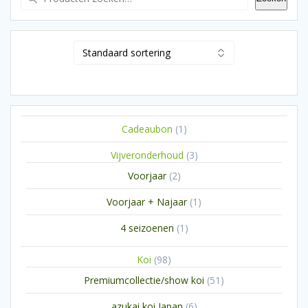
1
Cadeaubon
1
product
3
Vijveronderhoud
3
producten
2
Voorjaar
2
producten
1
Voorjaar + Najaar
1
product
1
4 seizoenen
1
product
98
Koi
98
producten
51
Premiumcollectie/show koi
51
producten
6
azukai koi Japan
6