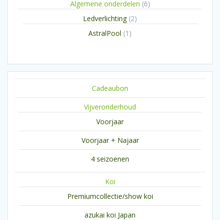
6
Algemene onderdelen
6
producten
2
Ledverlichting
2
producten
1
AstralPool
1
product
Cadeaubon
Vijveronderhoud
Voorjaar
Voorjaar + Najaar
4 seizoenen
Koi
Premiumcollectie/show koi
azukai koi Japan