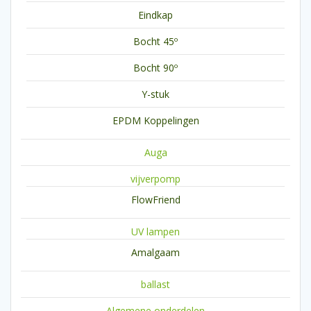
Eindkap
Bocht 45º
Bocht 90º
Y-stuk
EPDM Koppelingen
Auga
vijverpomp
FlowFriend
UV lampen
Amalgaam
ballast
Algemene onderdelen