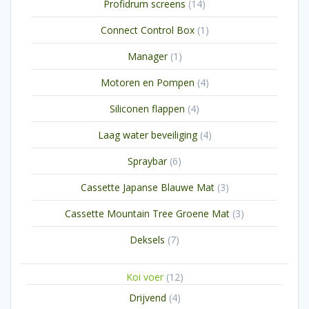
14
Profidrum screens
14
producten
1
Connect Control Box
1
product
1
Manager
1
product
4
Motoren en Pompen
4
producten
4
Siliconen flappen
4
producten
4
Laag water beveiliging
4
producten
6
Spraybar
6
producten
3
Cassette Japanse Blauwe Mat
3
producten
3
Cassette Mountain Tree Groene Mat
3
producten
7
Deksels
7
producten
12
Koi voer
12
producten
4
Drijvend
4