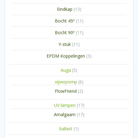
producten
13
Eindkap
13
producten
11
Bocht 45º
11
producten
11
Bocht 90º
11
producten
11
Y-stuk
11
producten
3
EPDM Koppelingen
3
producten
5
Auga
5
producten
6
vijverpomp
6
producten
2
FlowFriend
2
producten
17
UV lampen
17
producten
17
Amalgaam
17
producten
1
ballast
1
product