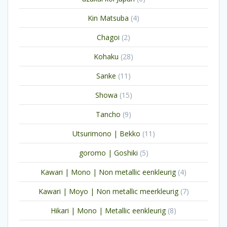
producten
4
Kin Matsuba
4
producten
2
Chagoi
2
producten
28
Kohaku
28
producten
11
Sanke
11
producten
15
Showa
15
producten
9
Tancho
9
producten
11
Utsurimono | Bekko
11
producten
5
goromo | Goshiki
5
producten
4
Kawari | Mono | Non metallic eenkleurig
4
producten
7
Kawari | Moyo | Non metallic meerkleurig
7
producten
8
Hikari | Mono | Metallic eenkleurig
8
producten