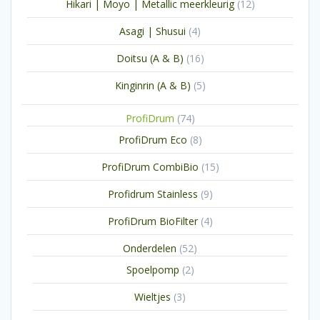
12
Hikari | Moyo | Metallic meerkleurig
12
producten
4
Asagi | Shusui
4
producten
16
Doitsu (A & B)
16
producten
5
Kinginrin (A & B)
5
producten
74
ProfiDrum
74
producten
8
ProfiDrum Eco
8
producten
15
ProfiDrum CombiBio
15
producten
9
Profidrum Stainless
9
producten
4
ProfiDrum BioFilter
4
producten
52
Onderdelen
52
producten
2
Spoelpomp
2
producten
3
Wieltjes
3
producten