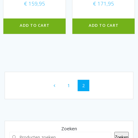
€
159,95
€
171,95
ADD TO CART
ADD TO CART
Berichten
Pagina
Pagina
1
2
navigatie
Zoeken
Zoeken