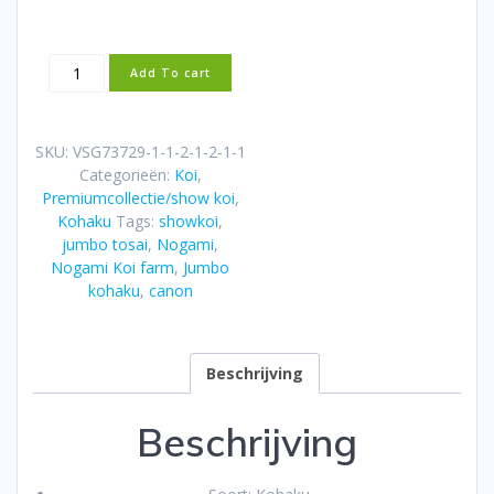
Nogami
Add To cart
Jumbo
Tosai
Kohaku
SKU:
VSG73729-1-1-2-1-2-1-1
(2025)
Categorieën:
Koi
,
aantal
Premiumcollectie/show koi
,
Kohaku
Tags:
showkoi
,
jumbo tosai
,
Nogami
,
Nogami Koi farm
,
Jumbo
kohaku
,
canon
Beschrijving
Beschrijving