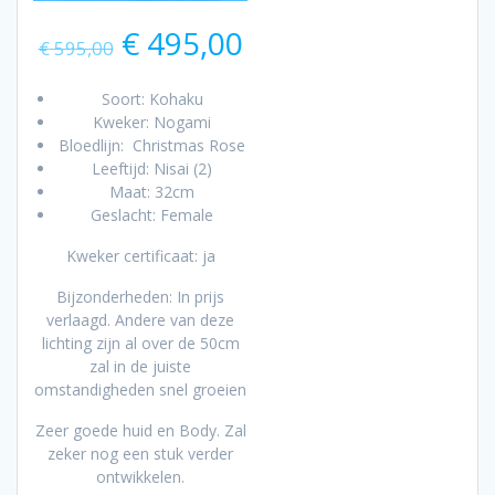
Oorspronkelijke
Huidige
€
495,00
€
595,00
prijs
prijs
was:
is:
Soort: Kohaku
€ 595,00.
€ 495,00.
Kweker: Nogami
Bloedlijn: Christmas Rose
Leeftijd: Nisai (2)
Maat: 32cm
Geslacht: Female
Kweker certificaat: ja
Bijzonderheden: In prijs
verlaagd. Andere van deze
lichting zijn al over de 50cm
zal in de juiste
omstandigheden snel groeien
Zeer goede huid en Body. Zal
zeker nog een stuk verder
ontwikkelen.