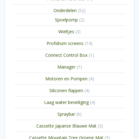
producten
52
Onderdelen
52
producten
2
Spoelpomp
2
producten
3
Wieltjes
3
producten
14
Profidrum screens
14
producten
1
Connect Control Box
1
product
1
Manager
1
product
4
Motoren en Pompen
4
producten
4
Siliconen flappen
4
producten
4
Laag water beveiliging
4
producten
6
Spraybar
6
producten
3
Cassette Japanse Blauwe Mat
3
producten
3
Cassette Mountain Tree Groene Mat
3