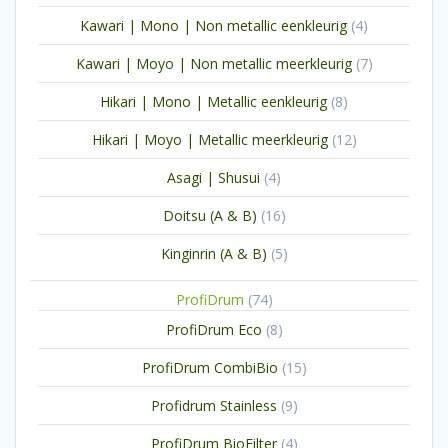
producten
4
Kawari | Mono | Non metallic eenkleurig
4
producten
7
Kawari | Moyo | Non metallic meerkleurig
7
producten
8
Hikari | Mono | Metallic eenkleurig
8
producten
12
Hikari | Moyo | Metallic meerkleurig
12
producten
4
Asagi | Shusui
4
producten
16
Doitsu (A & B)
16
producten
5
Kinginrin (A & B)
5
producten
74
ProfiDrum
74
producten
8
ProfiDrum Eco
8
producten
15
ProfiDrum CombiBio
15
producten
9
Profidrum Stainless
9
producten
4
ProfiDrum BioFilter
4