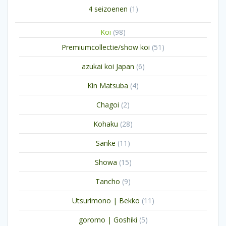
1
4 seizoenen
1
product
98
Koi
98
producten
51
Premiumcollectie/show koi
51
producten
6
azukai koi Japan
6
producten
4
Kin Matsuba
4
producten
2
Chagoi
2
producten
28
Kohaku
28
producten
11
Sanke
11
producten
15
Showa
15
producten
9
Tancho
9
producten
11
Utsurimono | Bekko
11
producten
5
goromo | Goshiki
5