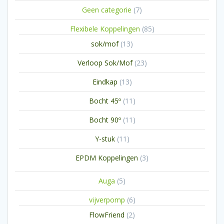
producten
7
Geen categorie
7
producten
85
Flexibele Koppelingen
85
producten
13
sok/mof
13
producten
23
Verloop Sok/Mof
23
producten
13
Eindkap
13
producten
11
Bocht 45º
11
producten
11
Bocht 90º
11
producten
11
Y-stuk
11
producten
3
EPDM Koppelingen
3
producten
5
Auga
5
producten
6
vijverpomp
6
producten
2
FlowFriend
2