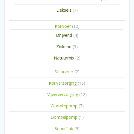
producten
7
Deksels
7
producten
12
Koi voer
12
producten
4
Drijvend
4
producten
5
Zinkend
5
producten
2
Natuurmix
2
producten
2
Steurvoer
2
producten
15
Koi verzorging
15
producten
12
Vijververzorging
12
producten
7
Warmtepomp
7
producten
1
Dompelpomp
1
product
9
SuperTab
9