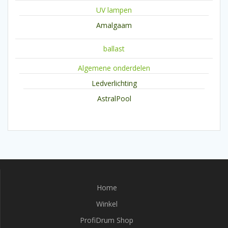
UV lampen
Amalgaam
ballast
Algemene onderdelen
Ledverlichting
AstralPool
Home
Winkel
ProfiDrum Shop