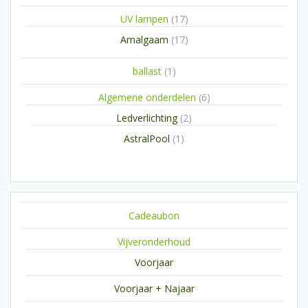
producten
17
UV lampen
17
producten
17
Amalgaam
17
producten
1
ballast
1
product
6
Algemene onderdelen
6
producten
2
Ledverlichting
2
producten
1
AstralPool
1
product
Cadeaubon
Vijveronderhoud
Voorjaar
Voorjaar + Najaar