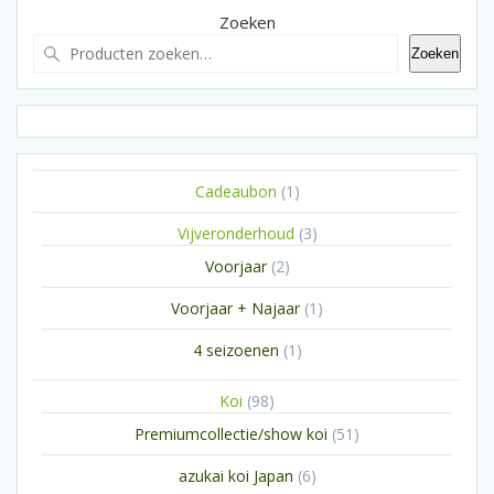
Zoeken
Zoeken
1
Cadeaubon
1
product
3
Vijveronderhoud
3
producten
2
Voorjaar
2
producten
1
Voorjaar + Najaar
1
product
1
4 seizoenen
1
product
98
Koi
98
producten
51
Premiumcollectie/show koi
51
producten
6
azukai koi Japan
6