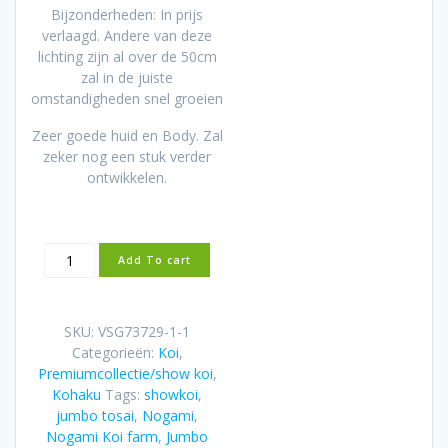
Bijzonderheden: In prijs
verlaagd. Andere van deze
lichting zijn al over de 50cm
zal in de juiste
omstandigheden snel groeien
Zeer goede huid en Body. Zal
zeker nog een stuk verder
ontwikkelen.
Nogami
Add To cart
Jumbo
Tosai
Kohaku
SKU:
VSG73729-1-1
(2025)
Categorieën:
Koi
,
aantal
Premiumcollectie/show koi
,
Kohaku
Tags:
showkoi
,
jumbo tosai
,
Nogami
,
Nogami Koi farm
,
Jumbo