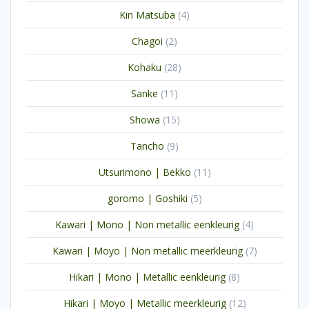
producten
4
Kin Matsuba
4
producten
2
Chagoi
2
producten
28
Kohaku
28
producten
11
Sanke
11
producten
15
Showa
15
producten
9
Tancho
9
producten
11
Utsurimono | Bekko
11
producten
5
goromo | Goshiki
5
producten
4
Kawari | Mono | Non metallic eenkleurig
4
producten
7
Kawari | Moyo | Non metallic meerkleurig
7
producten
8
Hikari | Mono | Metallic eenkleurig
8
producten
12
Hikari | Moyo | Metallic meerkleurig
12