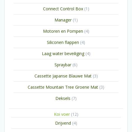
producten
1
Connect Control Box
1
product
1
Manager
1
product
4
Motoren en Pompen
4
producten
4
Siliconen flappen
4
producten
4
Laag water beveiliging
4
producten
6
Spraybar
6
producten
3
Cassette Japanse Blauwe Mat
3
producten
3
Cassette Mountain Tree Groene Mat
3
producten
7
Deksels
7
producten
12
Koi voer
12
producten
4
Drijvend
4
producten