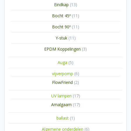
13
Eindkap
13
producten
11
Bocht 45º
11
producten
11
Bocht 90º
11
producten
11
Y-stuk
11
producten
3
EPDM Koppelingen
3
producten
5
Auga
5
producten
6
vijverpomp
6
producten
2
FlowFriend
2
producten
17
UV lampen
17
producten
17
Amalgaam
17
producten
1
ballast
1
product
6
Algemene onderdelen
6