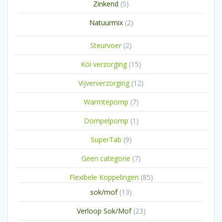
5
Zinkend
5
producten
2
Natuurmix
2
producten
2
Steurvoer
2
producten
15
Koi verzorging
15
producten
12
Vijververzorging
12
producten
7
Warmtepomp
7
producten
1
Dompelpomp
1
product
9
SuperTab
9
producten
7
Geen categorie
7
producten
85
Flexibele Koppelingen
85
producten
13
sok/mof
13
producten
23
Verloop Sok/Mof
23
producten