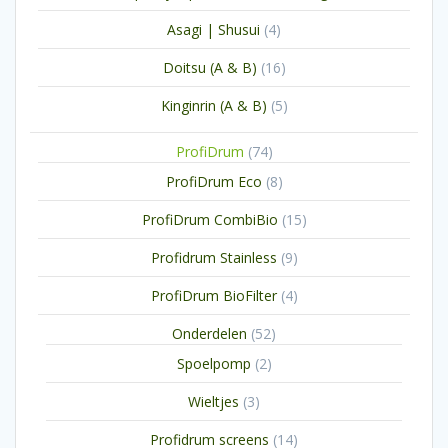
producten
4
Asagi | Shusui
4
producten
16
Doitsu (A & B)
16
producten
5
Kinginrin (A & B)
5
producten
74
ProfiDrum
74
producten
8
ProfiDrum Eco
8
producten
15
ProfiDrum CombiBio
15
producten
9
Profidrum Stainless
9
producten
4
ProfiDrum BioFilter
4
producten
52
Onderdelen
52
producten
2
Spoelpomp
2
producten
3
Wieltjes
3
producten
14
Profidrum screens
14