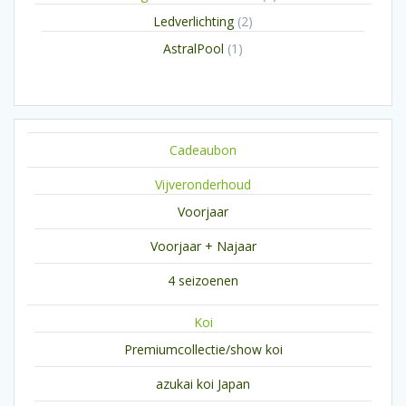
producten
2
Ledverlichting
2
producten
1
AstralPool
1
product
Cadeaubon
Vijveronderhoud
Voorjaar
Voorjaar + Najaar
4 seizoenen
Koi
Premiumcollectie/show koi
azukai koi Japan