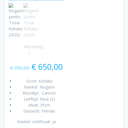
Oorspronkelijke
Huidige
€
650,00
€
795,00
prijs
prijs
was:
is:
Soort: Kohaku
€ 795,00.
€ 650,00.
Kweker: Nogami
Bloedlijn: Cannon
Leeftijd: Nisai (2)
Maat: 35cm
Geslacht: Female
Kweker certificaat: ja